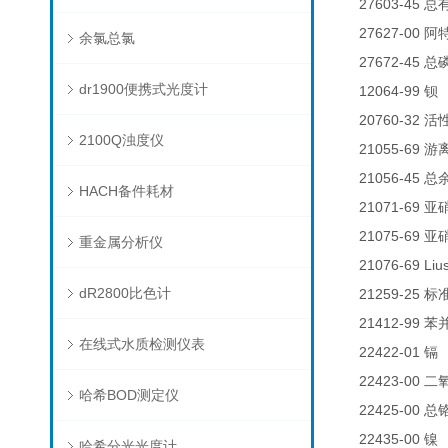
27603-45
总
27627-00
阿
余氯总氯
27672-45
总
dr1900便携式光度计
12064-99
钡
20760-32
活
2100Q浊度仪
21055-69
游
21056-45
总
HACH备件耗材
21071-69
亚
21075-69
亚
重金属分析仪
21076-69 Liu
dR2800比色计
21259-25
标
21412-99
苯
在线式水质检测仪表
22422-01
0
镉
22423-00
二
哈希BOD测定仪
22425-00
总
22435-00
0
镍
哈希分光光度计