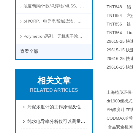
浊度/颗粒计数/悬浮物/MLSS、消毒剂、营养盐、有机污染物在线分析仪
TNT848
铝
TNT854
六
pH/ORP、电导率/酸碱盐浓、溶解气体在线分析仪
TNT856
镍
TNT864 Liu
Polymetron系列、无机离子浓度、流量&液位、通用控制器等水质分析仪
29615-25
快
29615-15
快
查看全部
29616-25
快
29616-15
快
相关文章
RELATED ARTICLES
-
上海植茂环保
dr1900
便携式
污泥浓度计的工作原理及性能特点
PH
酸度计
在
CODMAX
哈希
纯水电导率分析仪可以测量哪些物质的电导率？
食品安全检测