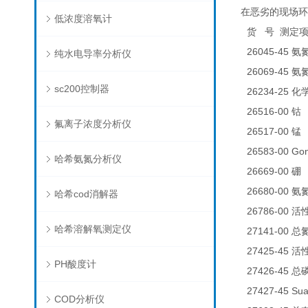
在恶劣的现场环
低浓度溶氧计
货
号
测定
26045-45
氨
纯水电导率分析仪
26069-45
氨
sc200控制器
26234-25
化
26516-00
0
钴
氟离子浓度分析仪
26517-00
0
锰
26583-00 
哈希氨氮分析仪
26669-00
0
硼
26680-00
氨
哈希cod消解器
26786-00
活
哈希溶解氧测定仪
27141-00
总
27425-45
活
PH酸度计
27426-45
总
27427-45 Su
COD分析仪