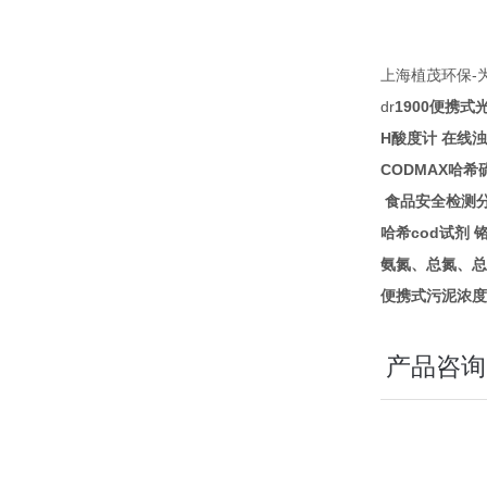
-
上海植茂环保
dr
1900
便携式
H
酸度计
在线浊
CODMAX
哈希
食品安全检测
cod
哈希
试剂
氨氮、总氮、总
便携式污泥浓度
产品咨询