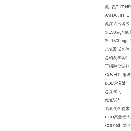
-
TNT HR
氨
氮
AMTAX INTE
氨氮逐出溶液
3-150mg/l
低
20-1500mg/l
总氮测试套件
总磷测试套件
正磷酸盐试剂
CUVER1
铜试
BOD
1
营养液
27
总氮试剂
26
氨氮试剂
氢氧化钾粉末
COD
高量程大
COD
预制试剂