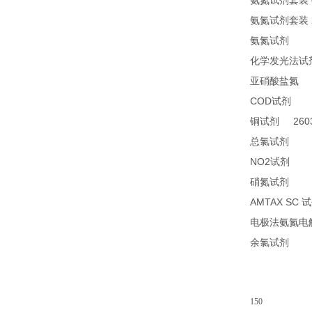
氨氮试剂套装
氨氮试剂套装
24
氨氮试剂
化学发光法试
2
亚硝酸盐氮
COD
24
试剂
2603
铜试剂
14
总氯试剂
NO2
21
试剂
26
硝氮试剂
AMTAX SC
试
电极法氨氮电
14
余氯试剂
150