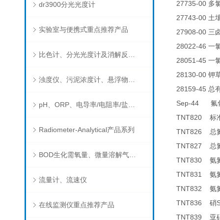
27735-00
多
dr3900分光光度计
27743-00
土
实验室与便携式重点推荐产品
27908-00
三
28022-46
一
比色计、分光光度计及消解反应器
28051-45
一
28130-00
钾
浊度仪、污泥浓度计、悬浮物分析仪
28159-45
总
Sep-44
氟
pH、ORP、电导率/电阻率/盐度/TDS、溶解氧/氧饱和度、离子选择电极（氨氮、氟、氯、硝酸根、钠）
TNT820
标
Radiometer-Analytical产品系列
TNT826
总
TNT827
总
BOD生化需氧量、微量溶解气体和现场水质测试组件以及其他分析仪
TNT830
氨
TNT831
氨
流量计、流速仪
TNT832
氨
TNT836
硝
在线监测仪重点推荐产品
TNT839
亚