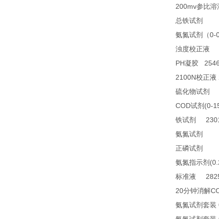
200mv
参比溶
23
总铁试剂
0-
氨氮试剂（
2
浊度校正液
PH
2546
凝胶
2100N
校正液
2
硫化物试剂
COD
(0-1
试剂
2301
铁试剂
TN
氨氮试剂
21
正磷试剂
(0
氨氮指示剂
2825
标准液
20
C
分钟消解
氨氮试剂套装