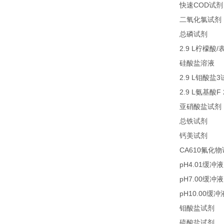
COD
快速
试剂
二氧化氯试剂
27
总磷试剂
2.9 L
/
柠檬酸
2
硅酸盐溶液
2.9 L
3
钼酸盐
2.9 L
F
氨基酸
亚硝酸盐试剂
21
总铁试剂
23
钙美试剂
CA610
氟化物
pH4.01
缓冲液
pH7.00
缓冲液
pH10.00
缓冲
2
钼酸盐试剂
2
硫酸盐试剂