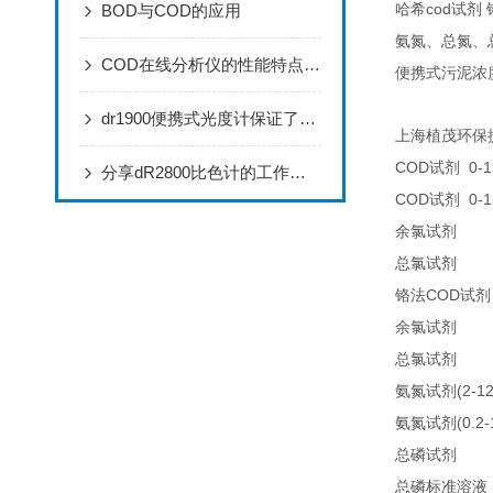
cod
BOD与COD的应用
哈希
试剂
氨氮、总氮、
COD在线分析仪的性能特点，赶快来了解一下吧!
便携式污泥浓
dr1900便携式光度计保证了分析结果的可靠性准确
上海植茂环保
COD
0-1
试剂
分享dR2800比色计的工作原理
COD
0-1
试剂
25
余氯试剂
25
总氯试剂
COD
铬法
试剂
21
余氯试剂
21
总氯试剂
(2-1
氨氮试剂
(0.2
氨氮试剂
LC
总磷试剂
总磷标准溶液