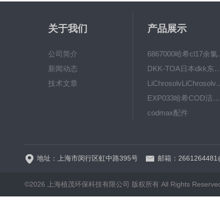
关于我们
产品展示
公司简介
6867000哈希cl1
新闻动态
DKK-TOA日本dkk东亚电波水质仪
技术文章
LiChrosolvLiChro
EXP033哈希COD活塞泵价格 EXP033
codmax配件
5B-3FCOD分析仪
地址：上海市闵行区虹中路395号
邮箱：2661264481
©2026 上海植茂环保科技有限公司 版权所有 All Rights Reserve