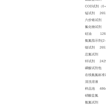
COD
0
试剂（
2651
锰试剂
1
六价铬试剂
4
氟化物试剂
1269
硅油
(2
氨氮指示剂
2651
镍试剂
TN
总氮试剂
2429
锌试剂
2
磷酸试剂包
在线氨氮标准
28
清洗溶液
4864
样品池
21
硝酸盐氮
28
氨氮试剂