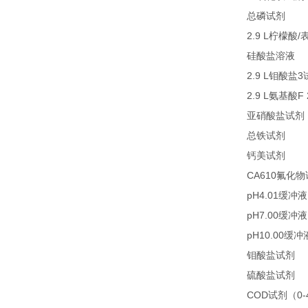
27
总磷试剂
2.9 L
/
柠檬酸
2
硅酸盐溶液
2.9 L
3
钼酸盐
2.9 L
F
氨基酸
亚硝酸盐试剂
21
总铁试剂
23
钙美试剂
CA610
氟化物
pH4.01
缓冲液
pH7.00
缓冲液
pH10.00
缓冲
2
钼酸盐试剂
2
硫酸盐试剂
COD
0
试剂（