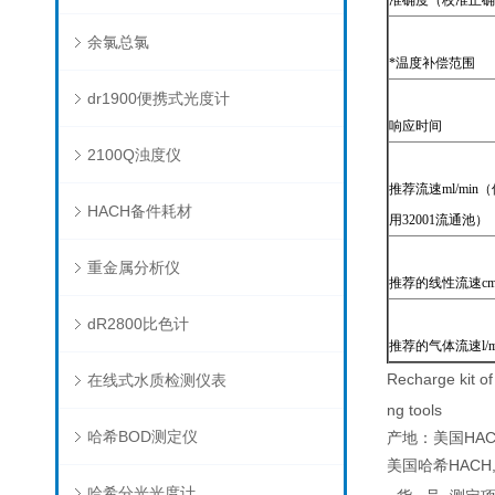
准确度（校准正确
余氯总氯
*温度补偿范围
dr1900便携式光度计
响应时间
2100Q浊度仪
推荐流速ml/min
HACH备件耗材
用32001流通池）
重金属分析仪
推荐的线性流速cm
dR2800比色计
推荐的气体流速
l
/
Recharge kit of
在线式水质检测仪表
ng tools
哈希BOD测定仪
产地：美国HAC
美国哈希HACH,3
哈希分光光度计