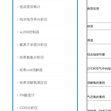
低浓度溶氧计
推荐应用
纯水电导率分析仪
材质
sc200控制器
厚度
氟离子浓度分析仪
综合辐射剂量
哈希氨氮分析仪
25℃时空气中的
哈希cod消解器
哈希溶解氧测定仪
溶解氧的量程
PH酸度计
气态氧的量程
COD分析仪