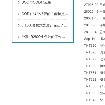
BOD与COD的应用
27908-00
三
28022-46
一
COD在线分析仪的性能特点，赶快来了解一下吧!
28051-45
一
dr1900便携式光度计保证了分析结果的可靠性准确
28130-00
钾
28159-45
总
分享dR2800比色计的工作原理
Sep-44
氟
TNT820
标
TNT826
总
TNT827
总
TNT830
氨
TNT831
氨
TNT832
氨
TNT836
硝
TNT839
亚
TNT848
铝