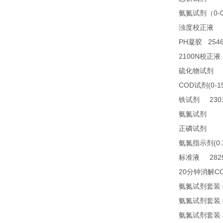
0-
氨氮试剂（
2
浊度校正液
PH
2546
凝胶
2100N
校正液
2
硫化物试剂
COD
(0-1
试剂
2301
铁试剂
TN
氨氮试剂
21
正磷试剂
(0
氨氮指示剂
2825
标准液
20
C
分钟消解
氨氮试剂套装
氨氮试剂套装
氨氮试剂套装