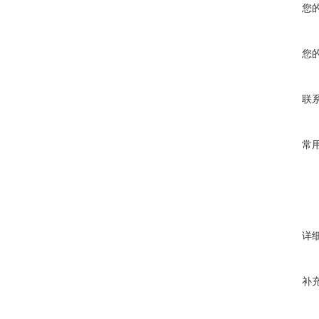
您
您
联
常
详
补