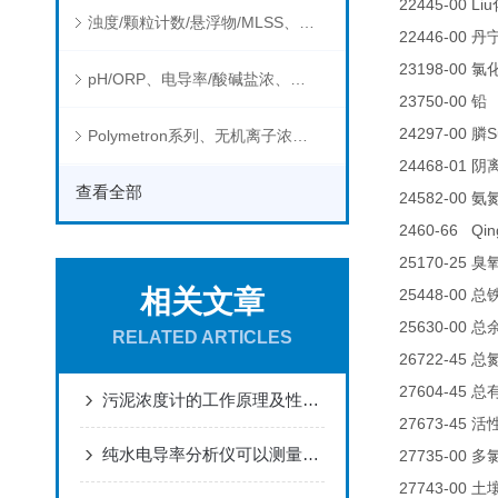
22445-00 Liu
浊度/颗粒计数/悬浮物/MLSS、消毒剂、营养盐、有机污染物在线分析仪
22446-00
丹
23198-00
氯
pH/ORP、电导率/酸碱盐浓、溶解气体在线分析仪
23750-00
铅
24297-00
S
膦
Polymetron系列、无机离子浓度、流量&液位、通用控制器等水质分析仪
24468-01
阴
查看全部
24582-00
氨
2460-66 Qin
25170-25
臭
相关文章
25448-00
总
25630-00
总
RELATED ARTICLES
26722-45
总
27604-45
总
污泥浓度计的工作原理及性能特点
27673-45
活
纯水电导率分析仪可以测量哪些物质的电导率？
27735-00
多
27743-00
土