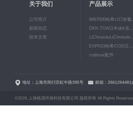
关于我们
产品展示
公司简介
6867000哈希cl1
新闻动态
DKK-TOA日本dkk东亚电波水质仪
技术文章
LiChrosolvLiChro
EXP033哈希COD活塞泵价格 EXP033
codmax配件
5B-3FCOD分析仪
地址：上海市闵行区虹中路395号
邮箱：2661264481
©2026 上海植茂环保科技有限公司 版权所有 All Rights Reserve