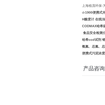
-
上海植茂环保
dr
1900
便携式
H
酸度计
在线浊
CODMAX
哈希
食品安全检测
cod
哈希
试剂
氨氮、总氮、总
便携式污泥浓度
产品咨询