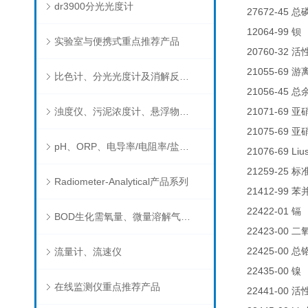
dr3900分光光度计
27672-45
总
12064-99
钡
实验室与便携式重点推荐产品
20760-32
活
21055-69
游
比色计、分光光度计及消解反应器
21056-45
总
浊度仪、污泥浓度计、悬浮物分析仪
21071-69
亚
21075-69
亚
pH、ORP、电导率/电阻率/盐度/TDS、溶解氧/氧饱和度、离子选择电极（氨氮、氟、氯、硝酸根、钠）
21076-69 Liu
21259-25
标
Radiometer-Analytical产品系列
21412-99
苯
22422-01
0
镉
BOD生化需氧量、微量溶解气体和现场水质测试组件以及其他分析仪
22423-00
二
22425-00
流量计、流速仪
总
22435-00
0
镍
在线监测仪重点推荐产品
22441-00
活