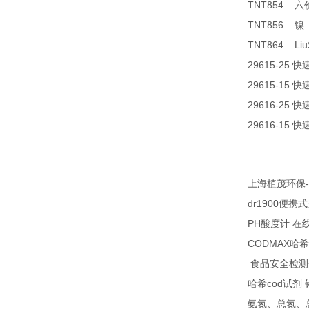
TNT854
六
TNT856
镍
TNT864 Liu
29615-25
快
29615-15
快
29616-25
快
29616-15
快
-
上海植茂环保
dr1900
便携式
PH
酸度计
在
CODMAX
哈希
食品安全检测
cod
哈希
试剂
氨氮、总氮、