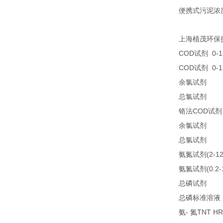
便携式污泥浓
上海植茂环保
COD
0-1
试剂
COD
0-1
试剂
25
余氯试剂
25
总氯试剂
COD
铬法
试剂
21
余氯试剂
21
总氯试剂
(2-1
氨氮试剂
(0.2
氨氮试剂
LC
总磷试剂
总磷标准溶液
-
TNT HR
氨
氮