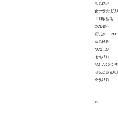
24
氨氮试剂
化学发光法试
2
亚硝酸盐氮
COD
24
试剂
2603
铜试剂
14
总氯试剂
NO2
21
试剂
26
硝氮试剂
AMTAX SC
试
电极法氨氮电
14
余氯试剂
150