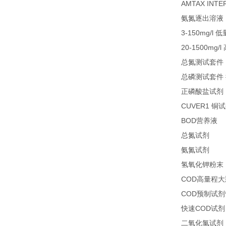
AMTAX INTE
氨氮逐出溶液
3-150mg/l
低
20-1500mg/l
总氮测试套件
总磷测试套件
正磷酸盐试剂
CUVER1
铜试
BOD
1
营养液
27
总氮试剂
26
氨氮试剂
氢氧化钾粉末
COD
高量程大
COD
预制试剂
COD
快速
试剂
二氧化氯试剂