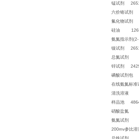
2651
锰试剂
1
六价铬试剂
4
氟化物试剂
1269
硅油
(2
氨氮指示剂
2651
镍试剂
TN
总氮试剂
2429
锌试剂
2
磷酸试剂包
在线氨氮标准
28
清洗溶液
4864
样品池
21
硝酸盐氮
28
氨氮试剂
200mv
参比溶
23
总铁试剂