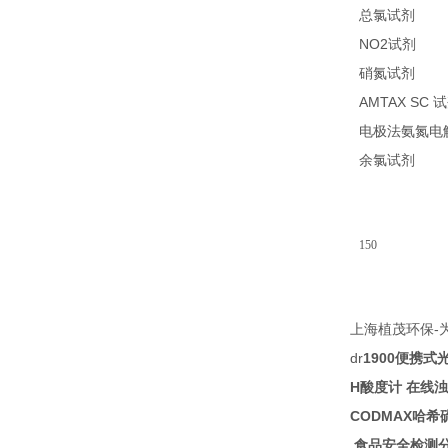
14
总氯试剂
NO2
21
试剂
26
硝氮试剂
AMTAX SC
试
电极法氨氮电
14
余氯试剂
150
-
上海植茂环保
dr
1900
便携式
H
酸度计
在线浊
CODMAX
哈希
食品安全检测