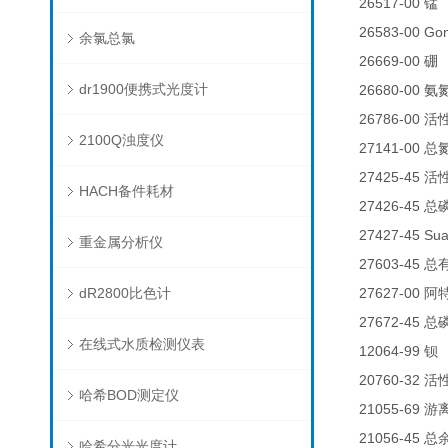
26517-00
0
锰
26583-00 
余氯总氯
26669-00
0
硼
dr1900便携式光度计
26680-00
氨
26786-00
活
2100Q浊度仪
27141-00
总
27425-45
活
HACH备件耗材
27426-45
总
27427-45 Su
重金属分析仪
27603-45
总
dR2800比色计
27627-00
阿
27672-45
总
在线式水质检测仪表
12064-99
钡
20760-32
活
哈希BOD测定仪
21055-69
游
21056-45
总
哈希分光光度计