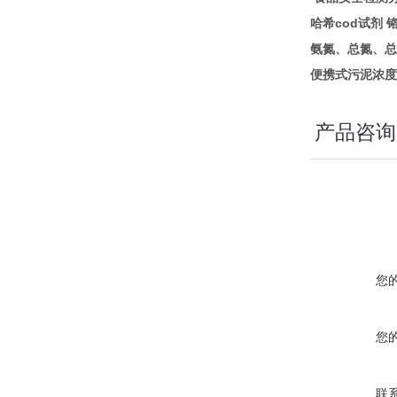
cod
哈希
试剂
氨氮、总氮、总
便携式污泥浓度
产品咨询
您
您
联