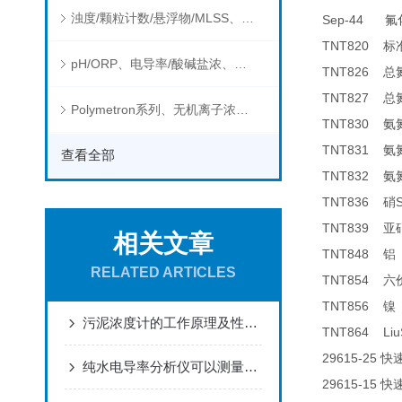
浊度/颗粒计数/悬浮物/MLSS、消毒剂、营养盐、有机污染物在线分析仪
Sep-44
氟
TNT820
标
pH/ORP、电导率/酸碱盐浓、溶解气体在线分析仪
TNT826
总
TNT827
总
Polymetron系列、无机离子浓度、流量&液位、通用控制器等水质分析仪
TNT830
氨
TNT831
氨
查看全部
TNT832
氨
TNT836
硝
TNT839
亚
相关文章
TNT848
铝
RELATED ARTICLES
TNT854
六
TNT856
镍
污泥浓度计的工作原理及性能特点
TNT864 Liu
29615-25
快
纯水电导率分析仪可以测量哪些物质的电导率？
29615-15
快