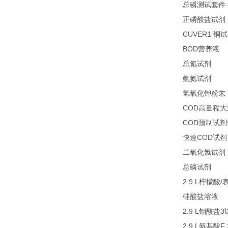
总磷测试套件
正磷酸盐试剂
CUVER1
铜试
BOD
1
营养液
27
总氮试剂
26
氨氮试剂
氢氧化钾粉末
COD
高量程大
COD
预制试剂
COD
快速
试剂
二氧化氯试剂
27
总磷试剂
2.9 L
/
柠檬酸
2
硅酸盐溶液
2.9 L
3
钼酸盐
2.9 L
F
氨基酸