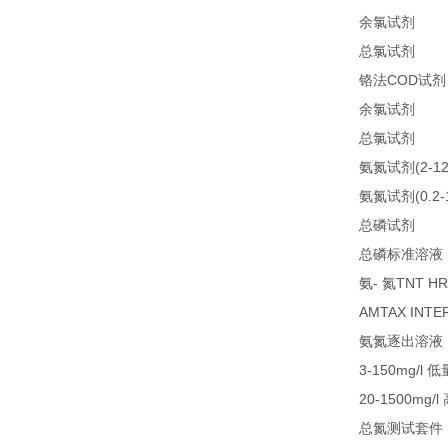
25
余氯试剂
25
总氯试剂
COD
铬法
试剂
21
余氯试剂
21
总氯试剂
(2-1
氨氮试剂
(0.2
氨氮试剂
LC
总磷试剂
总磷标准溶液
-
TNT HR
氨
氮
AMTAX INTE
氨氮逐出溶液
3-150mg/l
低
20-1500mg/l
总氮测试套件