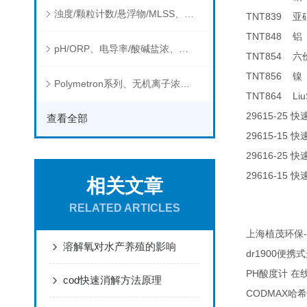
浊度/颗粒计数/悬浮物/MLSS、消毒剂、营养盐、有机污染物在线分析仪
TNT839
亚
TNT848
铝
pH/ORP、电导率/酸碱盐浓、溶解气体在线分析仪
TNT854
六
TNT856
镍
Polymetron系列、无机离子浓度、流量&液位、通用控制器等水质分析仪
TNT864 Liu
29615-25
快
查看全部
29615-15
快
29616-25
快
29616-15
快
相关文章
RELATED ARTICLES
-
上海植茂环保
溶解氧对水产养殖的影响
dr1900
便携式
PH
酸度计
在
cod快速消解方法原理
CODMAX
哈希