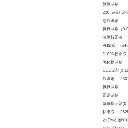
28
氨氮试剂
200mv
参比溶
23
总铁试剂
0-
氨氮试剂（
2
浊度校正液
PH
2546
凝胶
2100N
校正液
2
硫化物试剂
COD
(0-1
试剂
2301
铁试剂
TN
氨氮试剂
21
正磷试剂
(0
氨氮指示剂
2825
标准液
20
C
分钟消解