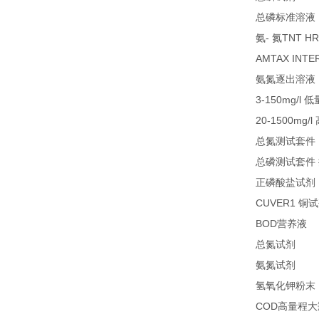
总磷标准溶液
-
TNT HR
氨
氮
AMTAX INTE
氨氮逐出溶液
3-150mg/l
低
20-1500mg/l
总氮测试套件
总磷测试套件
正磷酸盐试剂
CUVER1
铜试
BOD
1
营养液
27
总氮试剂
26
氨氮试剂
氢氧化钾粉末
COD
高量程大