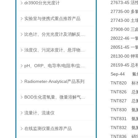
27673-45
dr3900分光光度计
活
27735-00
多
实验室与便携式重点推荐产品
27743-00
土
27908-00
三
比色计、分光光度计及消解反应器
28022-46
一
28051-45
一
浊度仪、污泥浓度计、悬浮物分析仪
28130-00
钾
28159-45
总
pH、ORP、电导率/电阻率/盐度/TDS、溶解氧/氧饱和度、离子选择电极（氨氮、氟、氯、硝酸根、钠）
Sep-44
氟
Radiometer-Analytical产品系列
TNT820
标
TNT826
总
BOD生化需氧量、微量溶解气体和现场水质测试组件以及其他分析仪
TNT827
总
TNT830
氨
流量计、流速仪
TNT831
氨
TNT832
氨
在线监测仪重点推荐产品
TNT836
硝