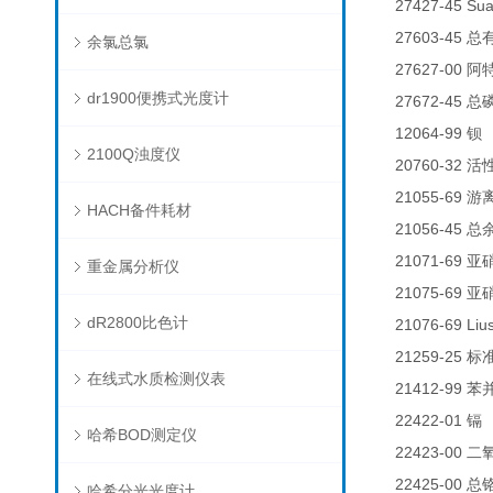
27427-45 Su
27603-45
总
余氯总氯
27627-00
阿
dr1900便携式光度计
27672-45
总
12064-99
钡
2100Q浊度仪
20760-32
活
21055-69
游
HACH备件耗材
21056-45
总
21071-69
亚
重金属分析仪
21075-69
亚
dR2800比色计
21076-69 Liu
21259-25
标
在线式水质检测仪表
21412-99
苯
22422-01
0
镉
哈希BOD测定仪
22423-00
二
22425-00
总
哈希分光光度计