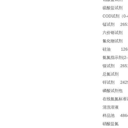
2
硫酸盐试剂
COD
0
试剂（
2651
锰试剂
1
六价铬试剂
4
氟化物试剂
1269
硅油
(2
氨氮指示剂
2651
镍试剂
TN
总氮试剂
2429
锌试剂
2
磷酸试剂包
在线氨氮标准
28
清洗溶液
4864
样品池
21
硝酸盐氮