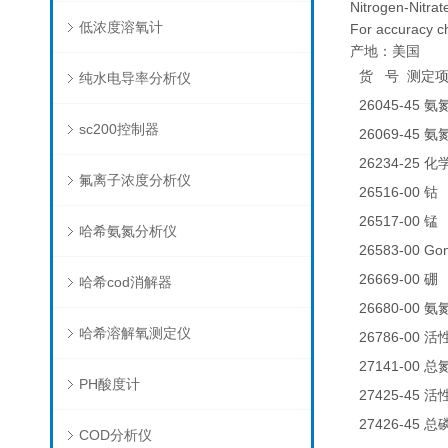
Nitrogen-Nitra
低浓度溶氧计
For accuracy c
产地：美国
货
号
测定
纯水电导率分析仪
26045-45
氨
sc200控制器
26069-45
氨
26234-25
化
氟离子浓度分析仪
26516-00
0
钴
26517-00
0
锰
哈希氨氮分析仪
26583-00 
26669-00
0
硼
哈希cod消解器
26680-00
氨
哈希溶解氧测定仪
26786-00
活
27141-00
总
PH酸度计
27425-45
活
27426-45
总
COD分析仪