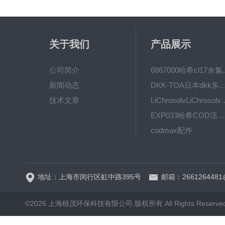
关于我们
产品展示
公司简介
6867000哈希cl1
新闻动态
DKK-TOA日本dkk东亚电波水质仪
技术文章
LiChrosolvLiChro
EXP033哈希COD活塞泵价格 EXP033
codmax配件
5B-3FCOD分析仪
地址：上海市闵行区虹中路395号
邮箱：2661264481
©2026 上海植茂环保科技有限公司 版权所有 All Rights Reserve