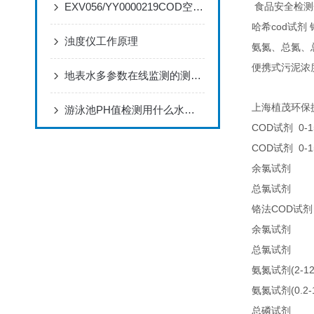
EXV056/YY0000219COD空气阀的特点和应用
食品安全检测
cod
哈希
试剂
浊度仪工作原理
氨氮、总氮、
便携式污泥浓
地表水多参数在线监测的测量意义
上海植茂环保
游泳池PH值检测用什么水质检测仪
COD
0-1
试剂
COD
0-1
试剂
25
余氯试剂
25
总氯试剂
COD
铬法
试剂
21
余氯试剂
21
总氯试剂
(2-1
氨氮试剂
(0.2
氨氮试剂
LC
总磷试剂