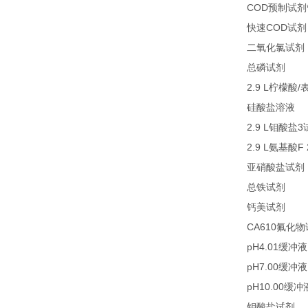
COD
预制试剂
COD
快速
试剂
二氧化氯试剂
27
总磷试剂
2.9 L
/
柠檬酸
2
硅酸盐溶液
2.9 L
3
钼酸盐
2.9 L
F
氨基酸
亚硝酸盐试剂
21
总铁试剂
23
钙美试剂
CA610
氟化物
pH4.01
缓冲液
pH7.00
缓冲液
pH10.00
缓冲
2
钼酸盐试剂