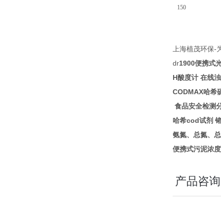
150
-
上海植茂环保
dr
1900
便携式
H
酸度计
在线浊
CODMAX
哈希
食品安全检测
cod
哈希
试剂
氨氮、总氮、总
便携式污泥浓度
产品咨询