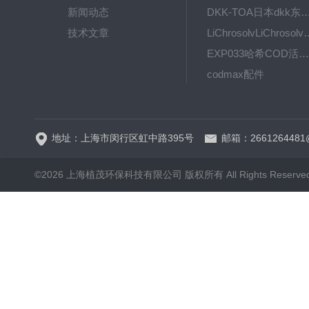
新闻动态
DKK-TOA日本dkk东亚电波水质仪
技术文章
LiChrosolvLiChro
EXP033哈希COD活塞泵价格 EXP033
codmax配件
5B-3FCOD分析仪
地址：上海市闵行区虹中路395号
邮箱：2661264481
©2026 上海植茂环保科技有限公司 版权所有 All Rights Reserve