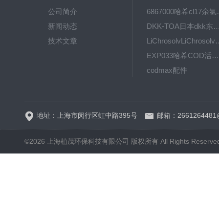
公司简介
6867000哈希cl1
新闻动态
DKK-TOA日本dkk东亚电波水质仪
技术文章
LiChrosolvLiChro
EXP033哈希COD活塞泵价格 EXP033
codmax配件
5B-3FCOD分析仪
地址：上海市闵行区虹中路395号
邮箱：2661264481
©2026 上海植茂环保科技有限公司 版权所有 All Rights Reserve