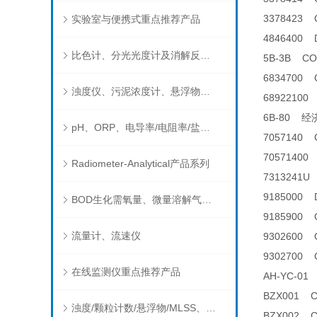
3378423
实验室与便携式重点推荐产品
4846400
比色计、分光光度计及消解反应器
5B-3B 
6834700
浊度仪、污泥浓度计、悬浮物分析仪
6892210
6B-80 
pH、ORP、电导率/电阻率/盐度/TDS、溶解氧/氧饱和度、离子选择电极（氨氮、氟、氯、硝酸根、钠）
7057140
7057140
Radiometer-Analytical产品系列
7313241
9185000
BOD生化需氧量、微量溶解气体和现场水质测试组件以及其他分析仪
9185900
流量计、流速仪
9302600
9302700 C
在线监测仪重点推荐产品
AH-YC-
BZX001 
浊度/颗粒计数/悬浮物/MLSS、消毒剂、营养盐、有机污染物在线分析仪
BZX002 