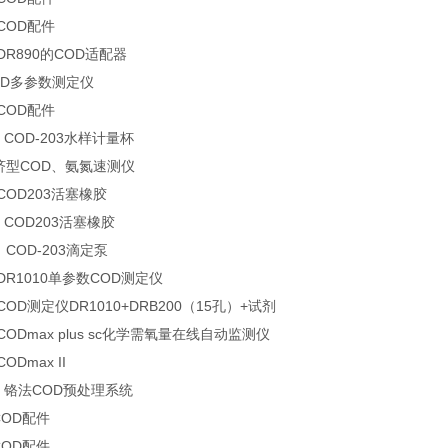
 COD配件
 DR890的COD适配器
COD多参数测定仪
 COD配件
0 COD-203水样计量杯
经济型COD、氨氮速测仪
 COD203活塞橡胶
0 COD203活塞橡胶
U COD-203滴定泵
 DR1010单参数COD测定仪
 COD测定仪DR1010+DRB200（15孔）+试剂
 CODmax plus sc化学需氧量在线自动监测仪
ODmax II
01 铬法COD预处理系统
COD配件
COD配件