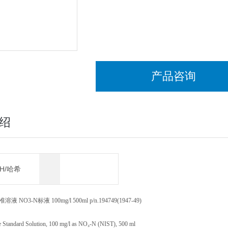
产品咨询
绍
CH/哈希
 NO3-N标液 100mg/l 500ml p/n.194749(1947-49)
e Standard Solution, 100 mg/l as NO₃-N (NIST), 500 ml