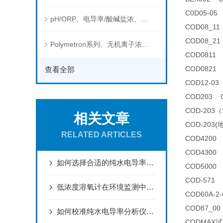
C0D05-0
pH/ORP、电导率/酸碱盐浓、溶解气体在线分析仪
COD08_
COD08_
Polymetron系列、无机离子浓度、流量&液位、通用控制器等水质分析仪
COD0811
COD0821
查看全部
COD12-0
COD203 
COD-203
相关文章
COD-20
RELATED ARTICLES
COD4200
COD4300
如何选择合适的纯水电导率分析仪
COD500
COD-571
低浓度溶氧计在环境监测中有哪些应用？
COD60A-
COD87_0
如何校准纯水电导率分析仪以确保其测量精度？
CODMAX