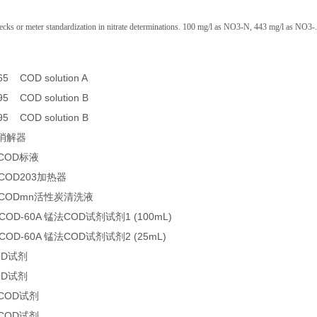
ecks or meter standardization in nitrate determinations. 100 mg/l as NO3-N, 443 mg/l as NO3-.
65 COD solution A
95 COD solution B
95 COD solution B
D消解器
 COD标液
 COD203加热器
5 CODmn活性炭清洗液
COD-60A 锰法COD试剂试剂1 (100mL)
COD-60A 锰法COD试剂试剂2 (25mL)
OD试剂
OD试剂
 COD试剂
 COD试剂