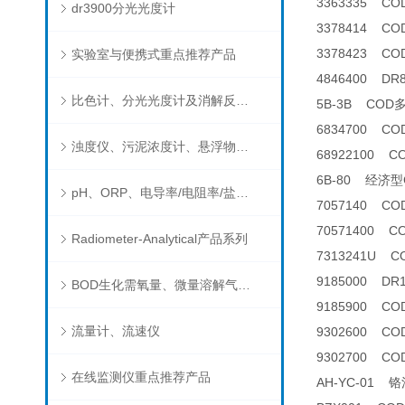
3363335 C
dr3900分光光度计
3378414 C
3378423 C
实验室与便携式重点推荐产品
4846400 D
比色计、分光光度计及消解反应器
5B-3B CO
6834700 C
浊度仪、污泥浓度计、悬浮物分析仪
68922100 
6B-80 经济
pH、ORP、电导率/电阻率/盐度/TDS、溶解氧/氧饱和度、离子选择电极（氨氮、氟、氯、硝酸根、钠）
7057140 C
70571400 
Radiometer-Analytical产品系列
7313241U C
9185000 D
BOD生化需氧量、微量溶解气体和现场水质测试组件以及其他分析仪
9185900 C
流量计、流速仪
9302600 C
9302700 COD
在线监测仪重点推荐产品
AH-YC-01