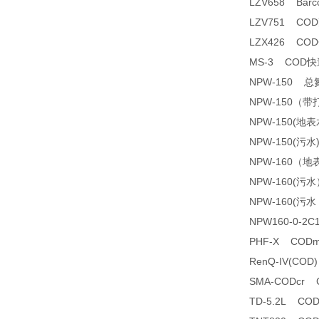
LZV658 Barco
LZV751 CO
LZX426 C
MS-3 COD
NPW-150 
NPW-150（
NPW-150(
NPW-150(污
NPW-160（
NPW-160(
NPW-160(
NPW160-0-2
PHF-X COD
RenQ-IV(C
SMA-CODcr
TD-5.2L C