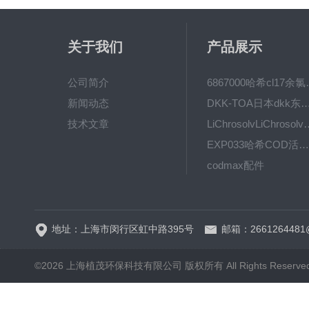
关于我们
产品展示
公司简介
6867000哈希cl1
新闻动态
DKK-TOA日本dkk东亚电波水质仪
技术文章
LiChrosolvLiChro
EXP033哈希COD活塞泵价格 EXP033
codmax配件
5B-3FCOD分析仪
地址：上海市闵行区虹中路395号
邮箱：2661264481
©2026 上海植茂环保科技有限公司 版权所有 All Rights Reserve