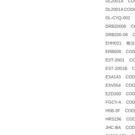
DL2001A 
DL2001A C
DL-CYQ-00
DRB20006 
DRB200-08
EHH021 铬法CO
ERB008 C
EST-2001
EST-2001B
EXA143 C
EXV054 C
EZD260 CO
FGCY-A CO
H5B-3F CO
HRS196 CO
JHC-ⅢA C