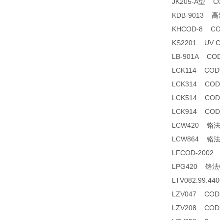
JK205-A型 
KDB-9013
KHCOD-8 C
KS2201 UV
LB-901A C
LCK114 CO
LCK314 CO
LCK514 CO
LCK914 CO
LCW420 铬
LCW864 铬
LFCOD-200
LPG420 铬
LTV082.99.
LZV047 CO
LZV208 CO