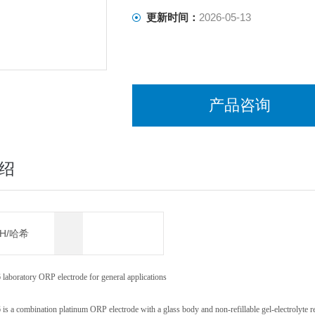
更新时间：
2026-05-13
产品咨询
绍
CH/哈希
aboratory ORP electrode for general applications
s a combination platinum ORP electrode with a glass body and non-refillable gel-electrolyte r