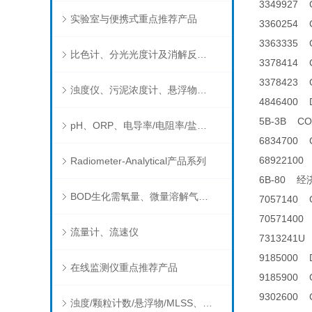
3349927
实验室与便携式重点推荐产品
3360254
3363335
比色计、分光光度计及消解反应器
3378414
3378423
浊度仪、污泥浓度计、悬浮物分析仪
4846400
5B-3B 
pH、ORP、电导率/电阻率/盐度/TDS、溶解氧/氧饱和度、离子选择电极（氨氮、氟、氯、硝酸根、钠）
6834700
6892210
Radiometer-Analytical产品系列
6B-80 
BOD生化需氧量、微量溶解气体和现场水质测试组件以及其他分析仪
7057140
7057140
流量计、流速仪
7313241
9185000
在线监测仪重点推荐产品
9185900
9302600
浊度/颗粒计数/悬浮物/MLSS、消毒剂、营养盐、有机污染物在线分析仪