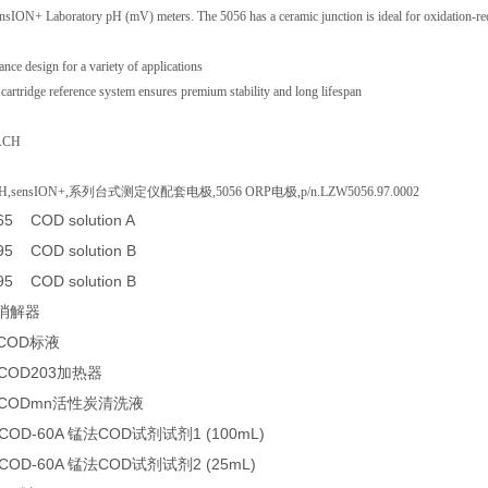
nsION+ Laboratory pH (mV) meters. The 5056 has a ceramic junction is ideal for oxidation-re
 design for a variety of applications
rtridge reference system ensures premium stability and long lifespan
CH
sensION+,系列台式测定仪配套电极,5056 ORP电极,p/n.LZW5056.97.0002
65 COD solution A
95 COD solution B
95 COD solution B
D消解器
 COD标液
 COD203加热器
5 CODmn活性炭清洗液
COD-60A 锰法COD试剂试剂1 (100mL)
COD-60A 锰法COD试剂试剂2 (25mL)