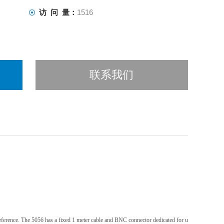
访 问 量：
1516
联系我们
eference. The 5056 has a fixed 1 meter cable and BNC connector dedicated for u