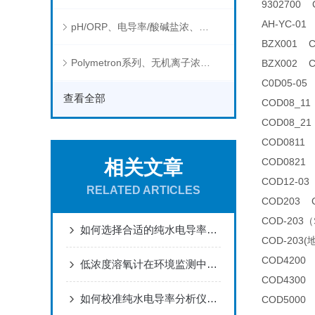
9302700 C
AH-YC-
pH/ORP、电导率/酸碱盐浓、溶解气体在线分析仪
BZX001 
Polymetron系列、无机离子浓度、流量&液位、通用控制器等水质分析仪
BZX002 
C0D05-0
查看全部
COD08_
COD08_
COD0811
COD0821
相关文章
COD12-0
RELATED ARTICLES
COD203 
COD-203
如何选择合适的纯水电导率分析仪
COD-20
COD4200
低浓度溶氧计在环境监测中有哪些应用？
COD4300
如何校准纯水电导率分析仪以确保其测量精度？
COD500