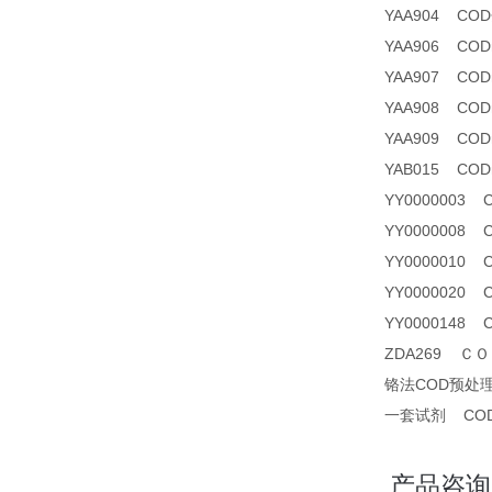
YAA904 C
YAA906 CO
YAA907 CODma
YAA908 CO
YAA909 CODm
YAB015 CODm
YY0000003
YY0000008 
YY0000010
YY0000020
YY0000148
ZDA269 ＣＯＤ
铬法COD预处
一套试剂 CO
产品咨询