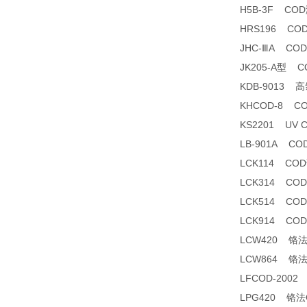
H5B-3F CO
HRS196 CO
JHC-ⅢA C
JK205-A型 
KDB-9013
KHCOD-8 C
KS2201 UV
LB-901A C
LCK114 CO
LCK314 CO
LCK514 CO
LCK914 CO
LCW420 铬
LCW864 铬
LFCOD-200
LPG420 铬