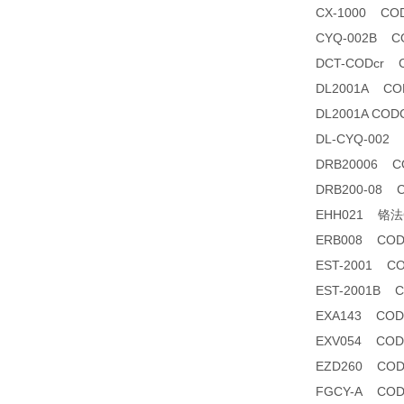
CX-1000 
CYQ-002B
DCT-CODcr
DL2001A 
DL2001A C
DL-CYQ-00
DRB20006 
DRB200-08
EHH021 铬法CO
ERB008 C
EST-2001
EST-2001B
EXA143 C
EXV054 C
EZD260 CO
FGCY-A CO