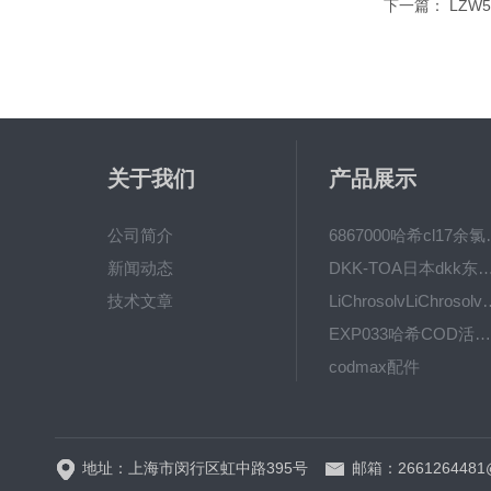
下一篇：
LZW
关于我们
产品展示
公司简介
6867000哈希cl1
新闻动态
DKK-TOA日本dkk东亚电波水质仪
技术文章
LiChrosolvLiChro
EXP033哈希COD活塞泵价格 EXP033
codmax配件
5B-3FCOD分析仪
地址：上海市闵行区虹中路395号
邮箱：2661264481