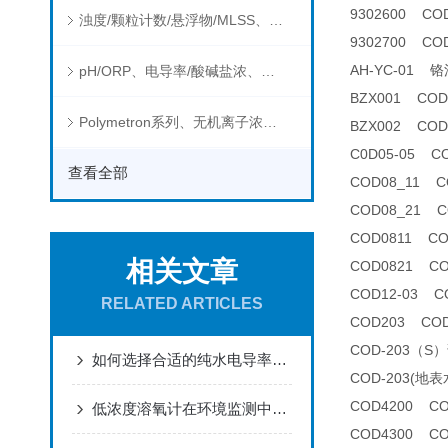
9302600 C
浊度/颗粒计数/悬浮物/MLSS、消毒剂、营养盐、有机污染物在线分析仪
9302700 COD
AH-YC-01
pH/ORP、电导率/酸碱盐浓、溶解气体在线分析仪
BZX001 CO
Polymetron系列、无机离子浓度、流量&液位、通用控制器等水质分析仪
BZX002 CO
C0D05-05 
查看全部
COD08_11
COD08_21
COD0811 C
相关文章
COD0821 C
COD12-03 
RELATED ARTICLES
COD203 CO
COD-203（S
如何选择合适的纯水电导率分析仪
COD-203(
COD4200 C
低浓度溶氧计在环境监测中有哪些应用？
COD4300 C