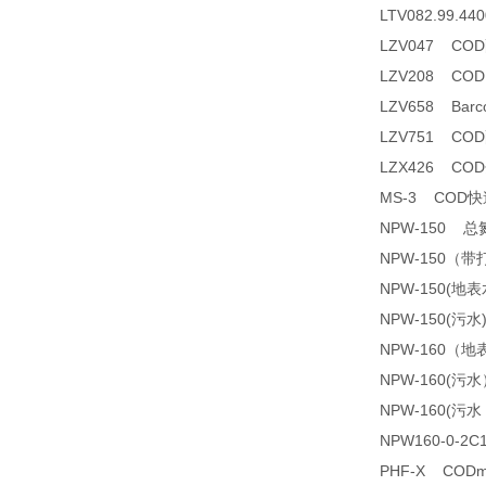
LTV082.99.
LZV047 CO
LZV208 CO
LZV658 Barco
LZV751 CO
LZX426 C
MS-3 COD
NPW-150 
NPW-150（
NPW-150(
NPW-150(污
NPW-160（
NPW-160(
NPW-160(
NPW160-0-2
PHF-X COD