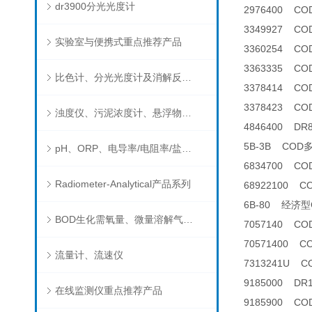
dr3900分光光度计
2976400 C
3349927 C
实验室与便携式重点推荐产品
3360254 C
3363335 C
比色计、分光光度计及消解反应器
3378414 C
3378423 C
浊度仪、污泥浓度计、悬浮物分析仪
4846400 D
5B-3B CO
pH、ORP、电导率/电阻率/盐度/TDS、溶解氧/氧饱和度、离子选择电极（氨氮、氟、氯、硝酸根、钠）
6834700 C
Radiometer-Analytical产品系列
68922100 
6B-80 经济
BOD生化需氧量、微量溶解气体和现场水质测试组件以及其他分析仪
7057140 C
70571400 
流量计、流速仪
7313241U C
9185000 D
在线监测仪重点推荐产品
9185900 C