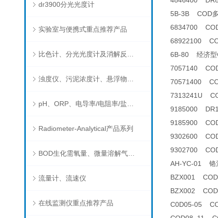
4846400 D
dr3900分光光度计
5B-3B CO
6834700 C
实验室与便携式重点推荐产品
68922100 
比色计、分光光度计及消解反应器
6B-80 经济
7057140 C
浊度仪、污泥浓度计、悬浮物分析仪
70571400 
7313241U C
pH、ORP、电导率/电阻率/盐度/TDS、溶解氧/氧饱和度、离子选择电极（氨氮、氟、氯、硝酸根、钠）
9185000 D
9185900 C
Radiometer-Analytical产品系列
9302600 C
9302700 COD
BOD生化需氧量、微量溶解气体和现场水质测试组件以及其他分析仪
AH-YC-01
BZX001 CO
流量计、流速仪
BZX002 CO
在线监测仪重点推荐产品
C0D05-05 