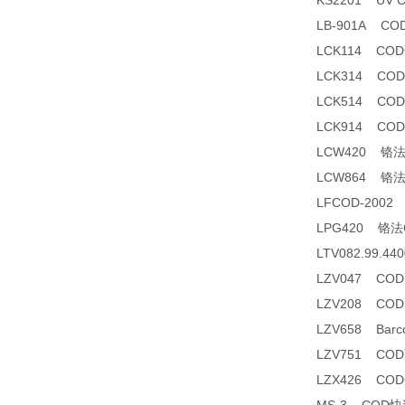
KS2201 UV
LB-901A C
LCK114 CO
LCK314 CO
LCK514 CO
LCK914 CO
LCW420 铬
LCW864 铬
LFCOD-200
LPG420 铬
LTV082.99.
LZV047 CO
LZV208 CO
LZV658 Barco
LZV751 CO
LZX426 C