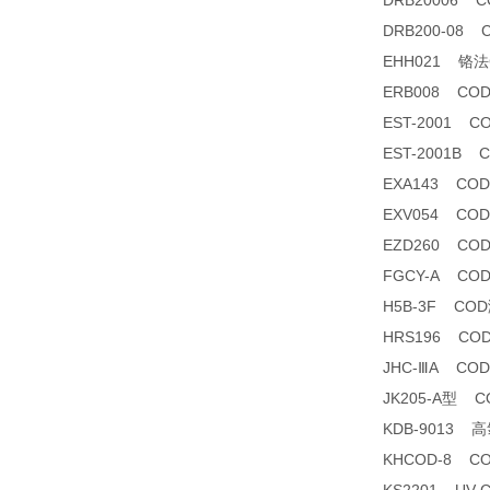
DRB20006 
DRB200-08
EHH021 铬法CO
ERB008 C
EST-2001
EST-2001B
EXA143 C
EXV054 C
EZD260 CO
FGCY-A CO
H5B-3F CO
HRS196 CO
JHC-ⅢA C
JK205-A型 
KDB-9013
KHCOD-8 C