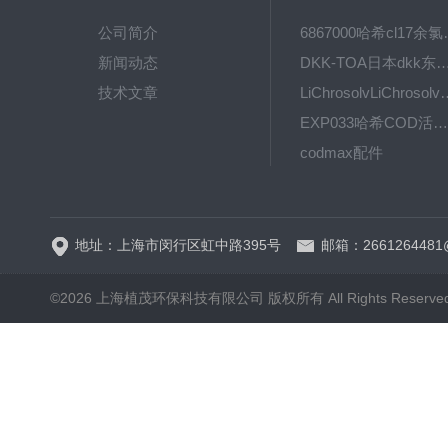
公司简介
6867000哈希cl1
新闻动态
DKK-TOA日本dkk东亚电波水质仪
技术文章
LiChrosolvLiChro
EXP033哈希COD活塞泵价格 EXP033
codmax配件
5B-3FCOD分析仪
地址：上海市闵行区虹中路395号
邮箱：2661264481
©2026 上海植茂环保科技有限公司 版权所有 All Rights Reserve