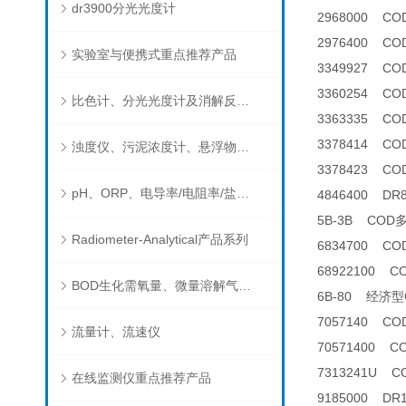
dr3900分光光度计
2968000 C
2976400 C
实验室与便携式重点推荐产品
3349927 C
3360254 C
比色计、分光光度计及消解反应器
3363335 C
3378414 C
浊度仪、污泥浓度计、悬浮物分析仪
3378423 C
pH、ORP、电导率/电阻率/盐度/TDS、溶解氧/氧饱和度、离子选择电极（氨氮、氟、氯、硝酸根、钠）
4846400 D
5B-3B CO
Radiometer-Analytical产品系列
6834700 C
68922100 
BOD生化需氧量、微量溶解气体和现场水质测试组件以及其他分析仪
6B-80 经济
7057140 C
流量计、流速仪
70571400 
7313241U C
在线监测仪重点推荐产品
9185000 D