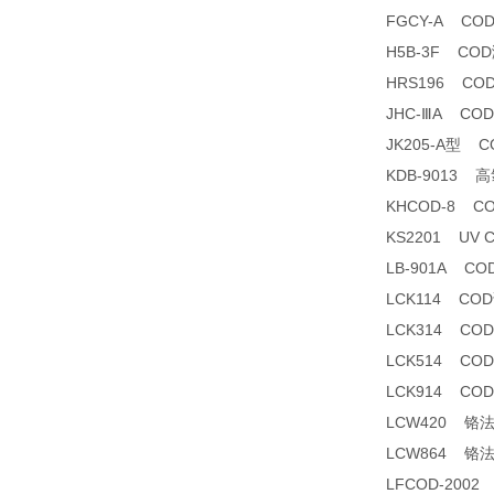
FGCY-A CO
H5B-3F CO
HRS196 CO
JHC-ⅢA C
JK205-A型 
KDB-9013
KHCOD-8 C
KS2201 UV
LB-901A C
LCK114 CO
LCK314 CO
LCK514 CO
LCK914 CO
LCW420 铬
LCW864 铬
LFCOD-200