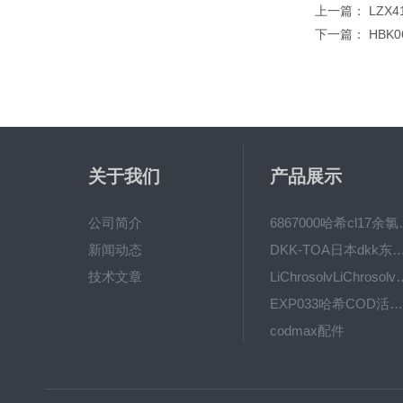
上一篇：
LZX4
下一篇：
HBK
关于我们
产品展示
公司简介
6867000哈希cl1
新闻动态
DKK-TOA日本dkk东亚电波水质仪
技术文章
LiChrosolvLiChro
EXP033哈希COD活塞泵价格 EXP033
codmax配件
5B-3FCOD分析仪