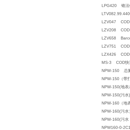
LPG420 铬
LTV082.99.
LZV047 CO
LZV208 CO
LZV658 Barco
LZV751 CO
LZX426 C
MS-3 COD
NPW-150 
NPW-150（
NPW-150(
NPW-150(污
NPW-160（
NPW-160(
NPW-160(
NPW160-0-2