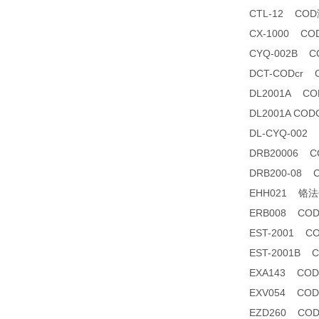
CTL-12 CO
CX-1000 
CYQ-002B
DCT-CODcr
DL2001A 
DL2001A C
DL-CYQ-00
DRB20006 
DRB200-08
EHH021 铬法CO
ERB008 C
EST-2001
EST-2001B
EXA143 C
EXV054 C
EZD260 CO