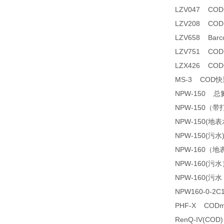
LZV047 CO
LZV208 CO
LZV658 Barco
LZV751 CO
LZX426 C
MS-3 COD
NPW-150 
NPW-150（
NPW-150(
NPW-150(污
NPW-160（
NPW-160(
NPW-160(
NPW160-0-2
PHF-X COD
RenQ-IV(C