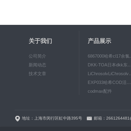
关于我们
产品展示
公司简介
6867000哈希cl1
新闻动态
DKK-TOA日本dkk东亚电波水质仪
技术文章
LiChrosolvLiChro
EXP033哈希COD活塞泵价格 EXP033
codmax配件
5B-3FCOD分析仪
地址：上海市闵行区虹中路395号
邮箱：2661264481