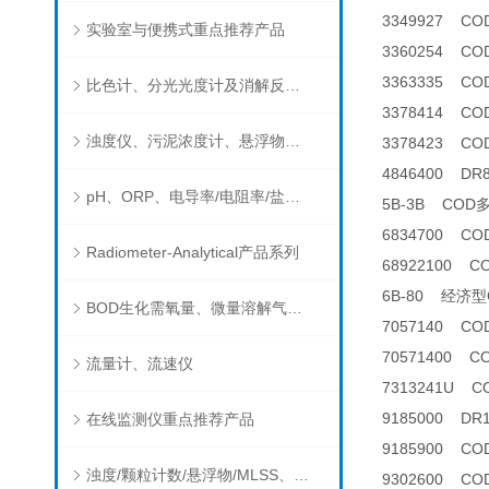
3349927 C
实验室与便携式重点推荐产品
3360254 C
3363335 C
比色计、分光光度计及消解反应器
3378414 C
浊度仪、污泥浓度计、悬浮物分析仪
3378423 C
4846400 D
pH、ORP、电导率/电阻率/盐度/TDS、溶解氧/氧饱和度、离子选择电极（氨氮、氟、氯、硝酸根、钠）
5B-3B CO
6834700 C
Radiometer-Analytical产品系列
68922100 
6B-80 经济
BOD生化需氧量、微量溶解气体和现场水质测试组件以及其他分析仪
7057140 C
70571400 
流量计、流速仪
7313241U C
9185000 D
在线监测仪重点推荐产品
9185900 C
浊度/颗粒计数/悬浮物/MLSS、消毒剂、营养盐、有机污染物在线分析仪
9302600 C