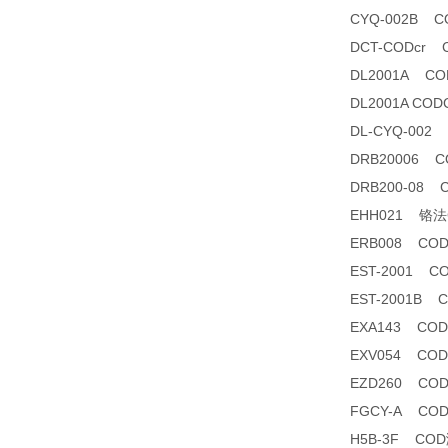
CYQ-002B
DCT-CODcr
DL2001A 
DL2001A C
DL-CYQ-00
DRB20006 
DRB200-08
EHH021 铬法CO
ERB008 C
EST-2001
EST-2001B
EXA143 C
EXV054 C
EZD260 CO
FGCY-A CO
H5B-3F CO