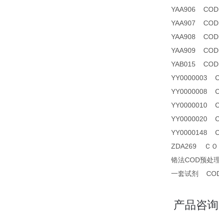
YAA906 CO
YAA907 CODma
YAA908 CO
YAA909 CODm
YAB015 CODm
YY0000003
YY0000008 
YY0000010
YY0000020
YY0000148
ZDA269 ＣＯＤ
铬法COD预处
一套试剂 CO
产品咨询