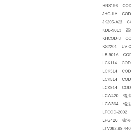
HRS196 CO
JHC-ⅢA C
JK205-A型 
KDB-9013
KHCOD-8 C
KS2201 UV
LB-901A C
LCK114 CO
LCK314 CO
LCK514 CO
LCK914 CO
LCW420 铬
LCW864 铬
LFCOD-200
LPG420 铬
LTV082.99.