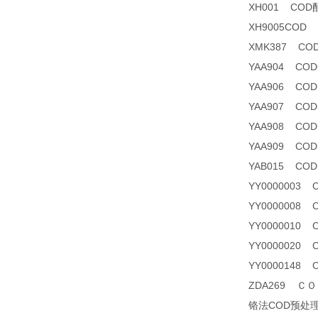
XH001 COD
XH9005COD
XMK387 C
YAA904 C
YAA906 CO
YAA907 CODma
YAA908 CO
YAA909 CODm
YAB015 CODm
YY0000003
YY0000008 
YY0000010
YY0000020
YY0000148
ZDA269 ＣＯＤ
铬法COD预处