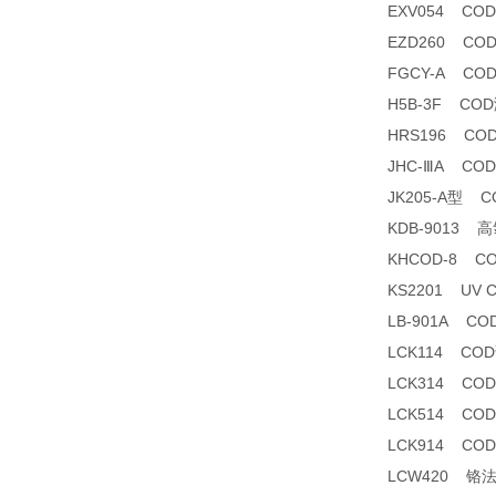
EXV054 C
EZD260 CO
FGCY-A CO
H5B-3F CO
HRS196 CO
JHC-ⅢA C
JK205-A型 
KDB-9013
KHCOD-8 C
KS2201 UV
LB-901A C
LCK114 CO
LCK314 CO
LCK514 CO
LCK914 CO
LCW420 铬