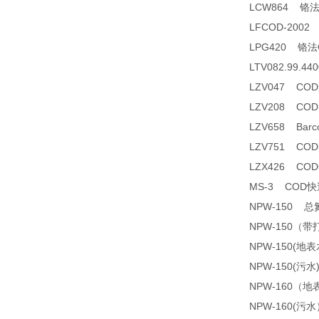
LCW864 铬
LFCOD-200
LPG420 铬
LTV082.99.
LZV047 CO
LZV208 CO
LZV658 Barco
LZV751 CO
LZX426 C
MS-3 COD
NPW-150 
NPW-150（
NPW-150(
NPW-150(污
NPW-160（
NPW-160(