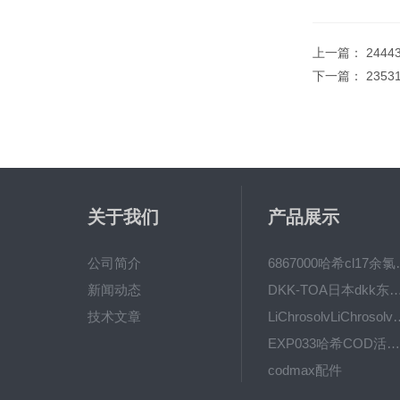
上一篇：
244
下一篇：
2353
关于我们
产品展示
公司简介
6867000哈希cl1
新闻动态
DKK-TOA日本dkk东亚电波水质仪
技术文章
LiChrosolvLiChro
EXP033哈希COD活塞泵价格 EXP033
codmax配件
5B-3FCOD分析仪