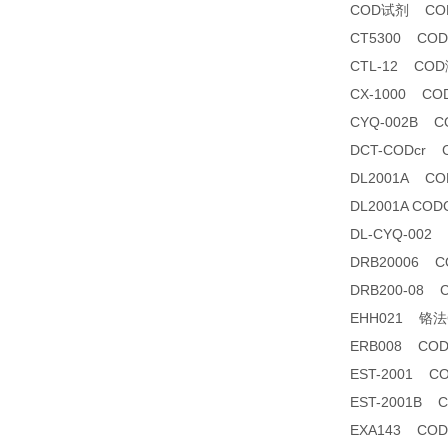
COD试剂 CO
CT5300 CO
CTL-12 CO
CX-1000 
CYQ-002B
DCT-CODcr
DL2001A 
DL2001A C
DL-CYQ-00
DRB20006 
DRB200-08
EHH021 铬法CO
ERB008 C
EST-2001
EST-2001B
EXA143 C