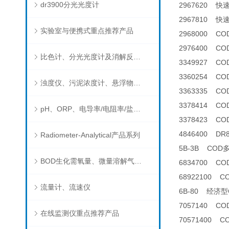
dr3900分光光度计
2967620 
2967810 
实验室与便携式重点推荐产品
2968000 C
2976400 C
比色计、分光光度计及消解反应器
3349927 C
3360254 C
浊度仪、污泥浓度计、悬浮物分析仪
3363335 C
3378414 C
pH、ORP、电导率/电阻率/盐度/TDS、溶解氧/氧饱和度、离子选择电极（氨氮、氟、氯、硝酸根、钠）
3378423 C
4846400 D
Radiometer-Analytical产品系列
5B-3B CO
BOD生化需氧量、微量溶解气体和现场水质测试组件以及其他分析仪
6834700 C
68922100 
流量计、流速仪
6B-80 经济
7057140 C
在线监测仪重点推荐产品
70571400 