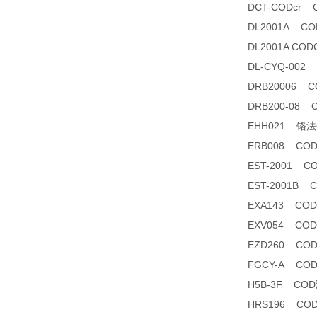
DCT-CODcr
DL2001A 
DL2001A C
DL-CYQ-00
DRB20006 
DRB200-08
EHH021 铬法CO
ERB008 C
EST-2001
EST-2001B
EXA143 C
EXV054 C
EZD260 CO
FGCY-A CO
H5B-3F CO
HRS196 CO