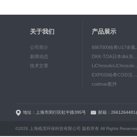
关于我们
产品展示
公司简介
6867000哈希cl1
新闻动态
DKK-TOA日本dkk东亚电波水质仪
技术文章
LiChrosolvLiChro
EXP033哈希COD活塞泵价格 EXP033
codmax配件
5B-3FCOD分析仪
地址：上海市闵行区虹中路395号
邮箱：2661264481
©2026 上海植茂环保科技有限公司 版权所有 All Rights Reserve