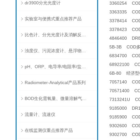
dr3900分光光度计
3360254 C
3363335 C
实验室与便携式重点推荐产品
3378414 C
3378423 C
比色计、分光光度计及消解反应器
4846400 D
5B-3B CO
浊度仪、污泥浓度计、悬浮物分析仪
6834700 C
68922100 
pH、ORP、电导率/电阻率/盐度/TDS、溶解氧/氧饱和度、离子选择电极（氨氮、氟、氯、硝酸根、钠）
6B-80 经济
7057140 C
Radiometer-Analytical产品系列
70571400 
BOD生化需氧量、微量溶解气体和现场水质测试组件以及其他分析仪
7313241U C
9185000 D
流量计、流速仪
9185900 C
9302600 C
在线监测仪重点推荐产品
9302700 COD