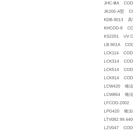
JHC-ⅢA C
JK205-A型 
KDB-9013
KHCOD-8 C
KS2201 UV
LB-901A C
LCK114 CO
LCK314 CO
LCK514 CO
LCK914 CO
LCW420 铬
LCW864 铬
LFCOD-200
LPG420 铬
LTV082.99.
LZV047 CO