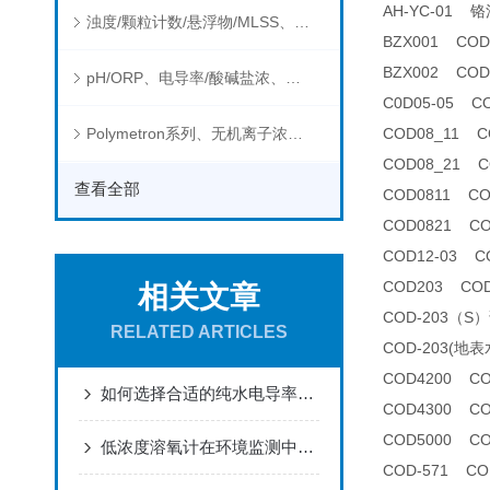
AH-YC-01
浊度/颗粒计数/悬浮物/MLSS、消毒剂、营养盐、有机污染物在线分析仪
BZX001 CO
BZX002 CO
pH/ORP、电导率/酸碱盐浓、溶解气体在线分析仪
C0D05-05 
Polymetron系列、无机离子浓度、流量&液位、通用控制器等水质分析仪
COD08_11
COD08_21
查看全部
COD0811 C
COD0821 C
COD12-03 
COD203 CO
相关文章
COD-203（S
RELATED ARTICLES
COD-203(
COD4200 C
如何选择合适的纯水电导率分析仪
COD4300 C
COD5000 C
低浓度溶氧计在环境监测中有哪些应用？
COD-571 C