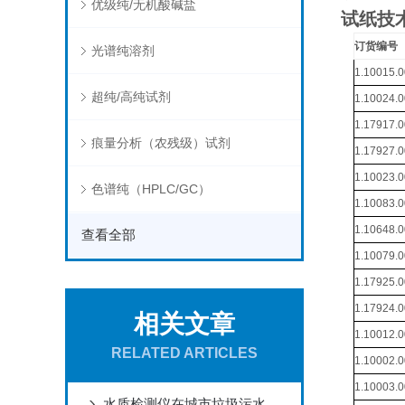
优级纯/无机酸碱盐
试纸技
订货编号
光谱纯溶剂
1.10015.
超纯/高纯试剂
1.10024.
1.17917.
痕量分析（农残级）试剂
1.17927.
1.10023.
色谱纯（HPLC/GC）
1.10083.
1.10648.
查看全部
1.10079.
1.17925.
1.17924.
相关文章
1.10012.
RELATED ARTICLES
1.10002.
1.10003.
水质检测仪在城市垃圾污水处理中的应用