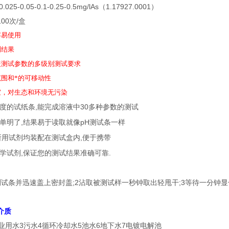
-0.025-0.05-0.1-0.25-0.5mg/lAs（1.17927.0001）
00次/盒
容易使用
测结果
盖测试参数的多级别测试要求
围和*的可移动性
宜，对生态和环境无污染
度的试纸条,能完成溶液中30多种参数的测试
单明了,结果易于读取就像pH测试条一样
所用试剂均装配在测试盒内,便于携带
学试剂,保证您的测试结果准确可靠.
测试条并迅速盖上密封盖;2沾取被测试样一秒钟取出轻甩干;3等待一分钟
介质
业用水3污水4循环冷却水5池水6地下水7电镀电解池