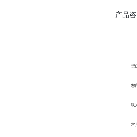
产品咨
您
您
联
常