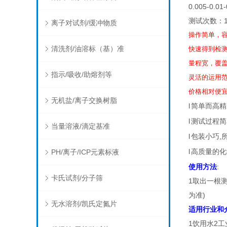
0.005-0.01
测试次数：1
离子对试剂/缓冲物质
操作简单，
清洗剂/油溶标（基）准
快速得到检
量程宽，覆
指示/吸收/助熔剂等
灵活的运用范
价格相对便
无机盐/离子交换树脂
l
简单而高精
l
测试过程简
当量溶液/滴定基准
l
包装小巧,
l
高质量的化
PH/离子/ICP元素标液
使用方法
:
卡氏试剂/分子筛
1取出一根
为准)
无水溶剂/凯氏定氮片
适用行业和
1饮用水2工