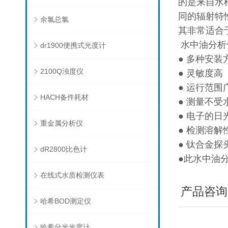
的是来自水
同的辐射特
余氯总氯
其非常适合
水中油分析
dr1900便携式光度计
● 多种安
2100Q浊度仪
● 灵敏度高
● 运行范围
HACH备件耗材
● 测量不
● 电子的日
重金属分析仪
● 检测溶
● 钛合金
dR2800比色计
●此水中油
在线式水质检测仪表
产品咨询
哈希BOD测定仪
哈希分光光度计