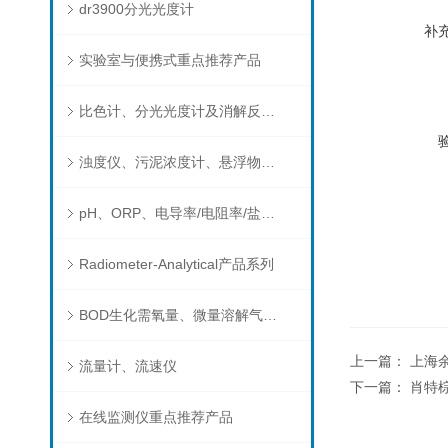
dr3900分光光度计
补
实验室与便携式重点推荐产品
比色计、分光光度计及消解反应器
浊度仪、污泥浓度计、悬浮物分析仪
pH、ORP、电导率/电阻率/盐度/TDS、溶解氧/氧饱和度、离子选择电极（氨氮、氟、氯、硝酸根、钠）
Radiometer-Analytical产品系列
BOD生化需氧量、微量溶解气体和现场水质测试组件以及其他分析仪
上一篇：
上海
流量计、流速仪
下一篇：
肖特
在线监测仪重点推荐产品