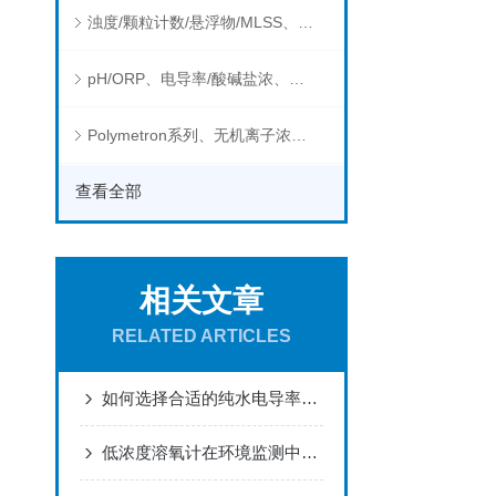
浊度/颗粒计数/悬浮物/MLSS、消毒剂、营养盐、有机污染物在线分析仪
pH/ORP、电导率/酸碱盐浓、溶解气体在线分析仪
Polymetron系列、无机离子浓度、流量&液位、通用控制器等水质分析仪
查看全部
相关文章
RELATED ARTICLES
如何选择合适的纯水电导率分析仪
低浓度溶氧计在环境监测中有哪些应用？