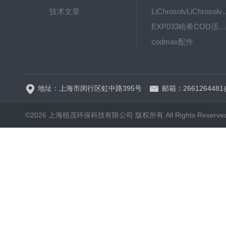
技术文章
LiChrosolvLiChro
EXP033哈希COD活塞泵价格 EXP033
codmax配件
5B-3FCOD分析仪
地址：上海市闵行区虹中路395号
邮箱：2661264481
©2026 上海植茂环保科技有限公司 版权所有 All Rights Reserve