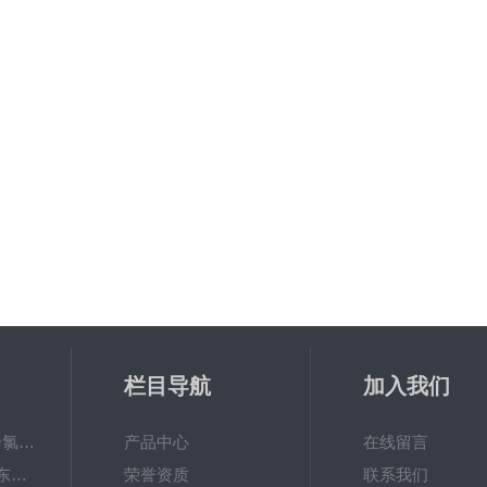
栏目导航
加入我们
6867000哈希cl17余氯分析仪色度计模块、哈希cl17比色池现货
产品中心
在线留言
DKK-TOA日本dkk东亚电波水质仪器电极耗材
荣誉资质
联系我们