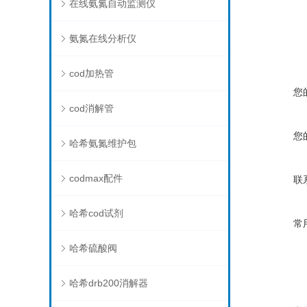
在线氨氮自动监测仪
氨氮在线分析仪
cod加热管
您
cod消解管
您
哈希氨氮维护包
codmax配件
联
哈希cod试剂
常
哈希硫酸阀
哈希drb200消解器