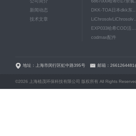
公司简介
6867000哈希cl1
新闻动态
DKK-TOA日本dkk东亚电波水质仪
技术文章
LiChrosolvLiChro
EXP033哈希COD活塞泵价格 EXP033
codmax配件
5B-3FCOD分析仪
地址：上海市闵行区虹中路395号
邮箱：2661264481
©2026 上海植茂环保科技有限公司 版权所有 All Rights Reserve