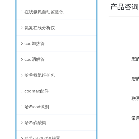
产品咨询
在线氨氮自动监测仪
氨氮在线分析仪
cod加热管
您
cod消解管
哈希氨氮维护包
您
codmax配件
联
哈希cod试剂
常
哈希硫酸阀
哈希drb200消解器