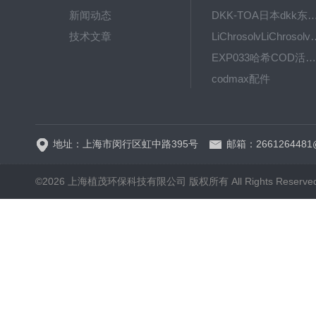
新闻动态
DKK-TOA日本dkk东亚电波水质仪
技术文章
LiChrosolvLiChro
EXP033哈希COD活塞泵价格 EXP033
codmax配件
5B-3FCOD分析仪
地址：上海市闵行区虹中路395号
邮箱：2661264481
©2026 上海植茂环保科技有限公司 版权所有 All Rights Reserve