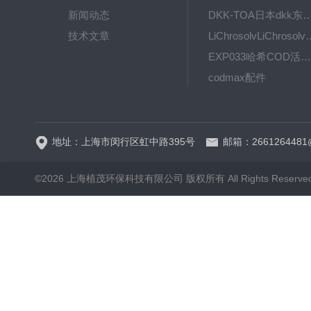
新闻动态
DKK-TOA日本dkk东亚电波水质仪
技术文章
LiChrosolvLiChro
EXP033哈希COD活塞泵价格 EXP033
codmax配件
5B-3FCOD分析仪
地址：上海市闵行区虹中路395号
邮箱：2661264481
©2026 上海植茂环保科技有限公司 版权所有 All Rights Reserve