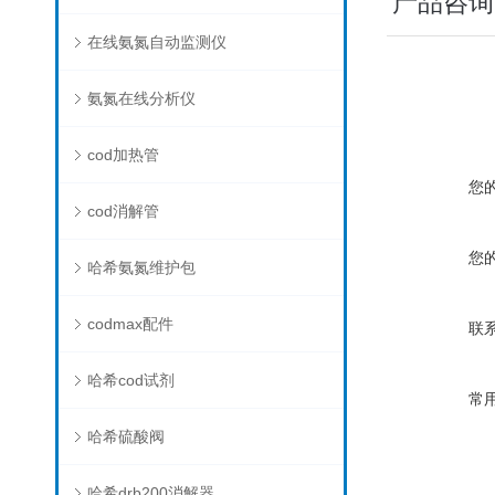
产品咨询
在线氨氮自动监测仪
氨氮在线分析仪
cod加热管
您
cod消解管
您
哈希氨氮维护包
codmax配件
联
哈希cod试剂
常
哈希硫酸阀
哈希drb200消解器