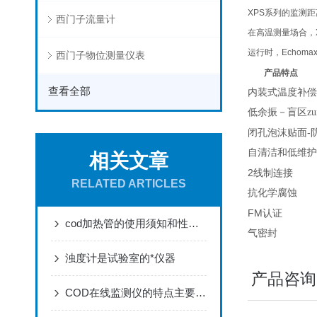
XPS系列的监测距离
西门子流量计
在高温测量场合，X
运行时，Echo
西门子物位测量仪表
----
产品特点
查看全部
内装式温度补偿
低余振－盲区zu
-
闭孔泡沫贴面
自清洁和低维护
相关文章
2
线制连接
RELATED ARTICLES
抗化学腐蚀
FM
认证
cod加热管的使用须知和性能要求
气密封
浊度计是试验室的*仪器
产品咨询
COD在线监测仪的特点主要表现为三个方面