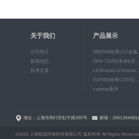
关于我们
产品展示
公司简介
6867000哈希cl1
新闻动态
DKK-TOA日本dkk东亚电波水质仪
技术文章
LiChrosolvLiChro
EXP033哈希COD活塞泵价格 EXP033
codmax配件
5B-3FCOD分析仪
地址：上海市闵行区虹中路395号
邮箱：2661264481
©2026 上海植茂环保科技有限公司 版权所有 All Rights Reserve