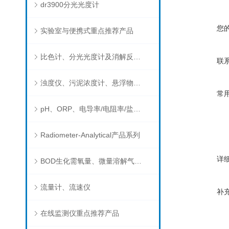
dr3900分光光度计
您
实验室与便携式重点推荐产品
比色计、分光光度计及消解反应器
联
浊度仪、污泥浓度计、悬浮物分析仪
常
pH、ORP、电导率/电阻率/盐度/TDS、溶解氧/氧饱和度、离子选择电极（氨氮、氟、氯、硝酸根、钠）
Radiometer-Analytical产品系列
详
BOD生化需氧量、微量溶解气体和现场水质测试组件以及其他分析仪
流量计、流速仪
补
在线监测仪重点推荐产品