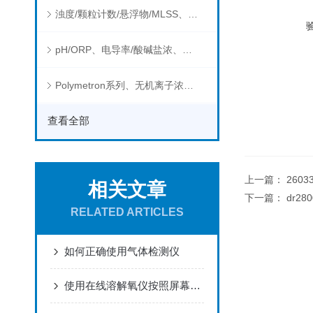
浊度/颗粒计数/悬浮物/MLSS、消毒剂、营养盐、有机污染物在线分析仪
pH/ORP、电导率/酸碱盐浓、溶解气体在线分析仪
Polymetron系列、无机离子浓度、流量&液位、通用控制器等水质分析仪
查看全部
上一篇：
2603
相关文章
下一篇：
dr28
RELATED ARTICLES
如何正确使用气体检测仪
使用在线溶解氧仪按照屏幕上提示操作