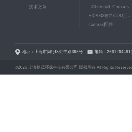
技术文章
LiChrosolvLiChro
EXP033哈希COD活塞泵价格 EXP033
codmax配件
5B-3FCOD分析仪
地址：上海市闵行区虹中路395号
邮箱：2661264481
©2026 上海植茂环保科技有限公司 版权所有 All Rights Reserve