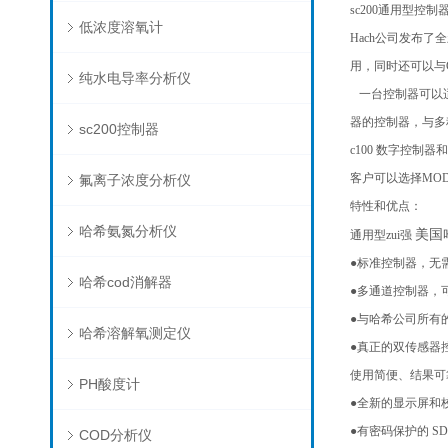
sc200通用型控制
低浓度溶氧计
Hach公司发布了
用，同时还可以与
纯水电导率分析仪
一台控制器可以适用
器的控制器，与多
sc200控制器
c100 数字控制器
客户可以选择MODBU
氟离子浓度分析仪
特性和优点：
哈希氨氮分析仪
美国
通用型zui强
●标准控制器，无
哈希cod消解器
●多通道控制器，
●与哈希公司所有
哈希溶解氧测定仪
●真正的双传感器控
使用简便、结果
PH酸度计
●全新的显示屏和
●有密码保护的 
COD分析仪