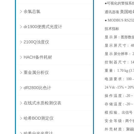
●可视化的警报系
余氯总氯
美国哈
通讯选项
● MODBUS RS232/
dr1900便携式光度计
技术指标
显 示 屏：图形数
2100Q浊度仪
显 示 屏 尺 寸： 48 x 
显 示 屏分辨率： 24
HACH备件耗材
控 制 器 尺 寸： 144 
重 量： 1.70 kg (3.7
重金属分析仪
电 源 要 求： 100 – 2
dR2800比色计
24 Vdc -15% + 20
操 作 温 度：-20 ~ 6
在线式水质检测仪表
存 储 温 度：-20 ~ 7
模 拟 输 、出信号：
哈希BOD测定仪
安 全 等 级：两
外 壳 材 质： 
哈希分光光度计