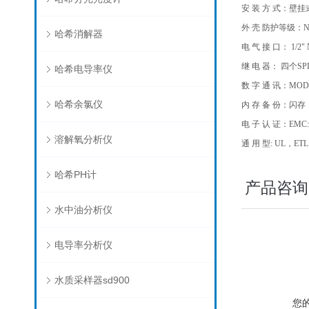
安 装 方 式：壁
外 壳 防护等级：NEM
哈希消解器
电 气 接 口： 1/2"
继 电 器： 四个SPDT 
哈希电导率仪
数 字 通 讯：MODBU
哈希余氯仪
内 存 备 份：闪存
电 子 认 证：EMC
溶解氧分析仪
通 用 型: UL，ET
哈希PH计
产品咨询
水中油分析仪
电导率分析仪
水质采样器sd900
您