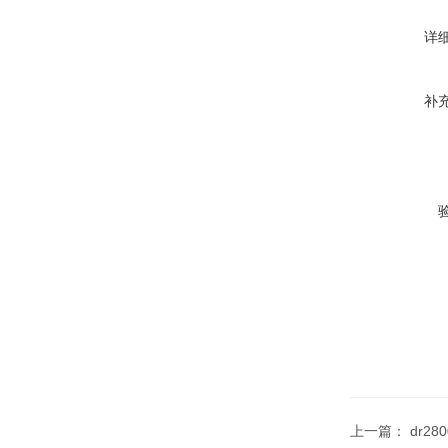
详
补
上一篇：
dr28