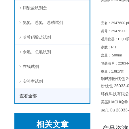
硝酸盐试剂盒
氨氮、总氮、总磷试剂
品名：2947600 p
货号：29476-00
哈希硝酸盐试剂
适用仪器：HQD
参数：PH
余氯、总氯试剂
含量： 500ml
包装清单：22834-49x
在线试剂
重量：1.8kg/套
铜试剂粉枕包 260
实验室试剂
粉枕包 26033-0
环保科技有限公司 
查看全部
美国HACH哈希 
ug/L Cu 26
相关文章
产品咨询