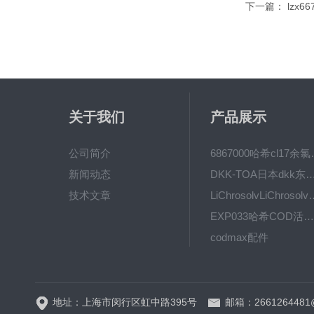
下一篇：
lzx
关于我们
产品展示
公司简介
6867000哈希cl1
新闻动态
DKK-TOA日本dkk东亚电波水质仪
技术文章
LiChrosolvLiChro
EXP033哈希COD活塞泵价格 EXP033
codmax配件
5B-3FCOD分析仪
地址：上海市闵行区虹中路395号
邮箱：2661264481