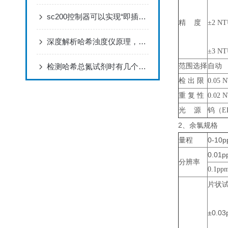
sc200控制器可以实现“即插即用”型操作
精 度
±2 N
深度解析哈希浊度仪原理，共筑水质安全防线
±3 N
检测哈希总氮试剂时有几个要点需要牢记？
范围选择
自动
检 出 限
0.05 
重 复 性
0.02
光 源
钨（EP
2、余氯规格
量程
0-1
0.01
分辨率
0.1p
片状试
±0.0