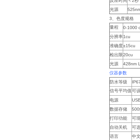
反应时间
＜2秒
光源
525n
3、色度规格
量程
0-1000 
分辨率
1cu
准确度
±15cu
检出限
20cu
光源
428nm 
仪器参数
防水等级
IP6
信号平均值
可设
电源
US
数据存储
50
打印功能
可
自动关机
可选
语言
中