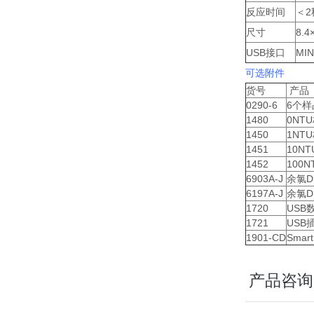
反应时间
＜2
尺寸
8.4
USB接口
MI
可选附件
货号
产品
0290-6
6个样
1480
0NT
1450
1NT
1451
10N
1452
100N
6903A-J
余氯D
6197A-J
余氯D
1720
USB
1721
USB插
1901-CD
Smar
产品咨询