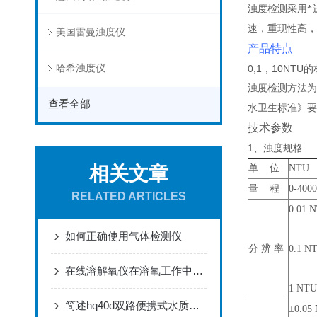
浊度检测采用*
速，重现性高，
美国雷曼浊度仪
产品特点
哈希浊度仪
0,1，10N
浊度检测方法
查看全部
水卫生标准》要
技术参数
1、浊度规格
相关文章
单 位
NTU
量 程
0-400
RELATED ARTICLES
0.01
如何正确使用气体检测仪
分 辨 率
0.1 
在线溶解氧仪在溶氧工作中的监测和控制过程是怎么样的
1 NT
简述hq40d双路便携式水质分析仪的使用说明
±0.0