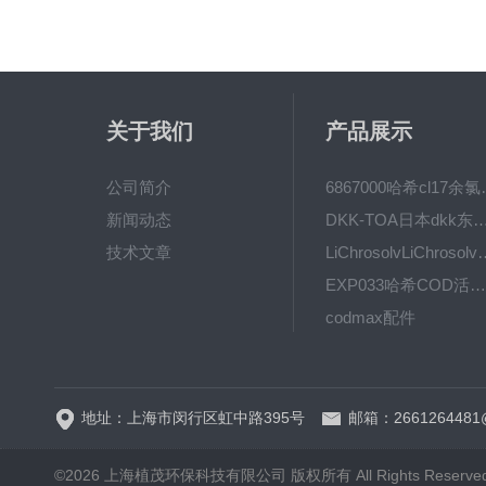
关于我们
产品展示
公司简介
6867000哈希cl1
新闻动态
DKK-TOA日本dkk东亚电波水质仪
技术文章
LiChrosolvLiChro
EXP033哈希COD活塞泵价格 EXP033
codmax配件
5B-3FCOD分析仪
地址：上海市闵行区虹中路395号
邮箱：2661264481
©2026 上海植茂环保科技有限公司 版权所有 All Rights Reserve