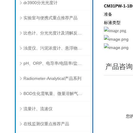
dr3900分光光度计
CM31PW-1
准备
实验室与便携式重点推荐产品
标液类型
比色计、分光光度计及消解反应器
浊度仪、污泥浓度计、悬浮物分析仪
pH、ORP、电导率/电阻率/盐度/TDS、溶解氧/氧饱和度、离子选择电极（氨氮、氟、氯、硝酸根、钠）
产品咨询
Radiometer-Analytical产品系列
BOD生化需氧量、微量溶解气体和现场水质测试组件以及其他分析仪
流量计、流速仪
您
在线监测仪重点推荐产品