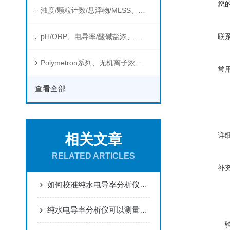
您
浊度/颗粒计数/悬浮物/MLSS、消毒剂、营养盐、有机污染物在线分析仪
pH/ORP、电导率/酸碱盐浓、溶解气体在线分析仪
联
Polymetron系列、无机离子浓度、流量&液位、通用控制器等水质分析仪
常
查看全部
详
相关文章
RELATED ARTICLES
补
如何校准纯水电导率分析仪以确保其测量精度？
纯水电导率分析仪可以测量哪些物质的电导率？