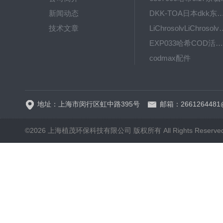
新闻动态
DKK-TOA日本dkk东亚电波水质仪
技术文章
LiChrosolvLiChro
EXP033哈希COD活塞泵价格 EXP033
codmax配件
5B-3FCOD分析仪
地址：上海市闵行区虹中路395号
邮箱：2661264481
©2026 上海植茂环保科技有限公司 版权所有 All Rights Reserve