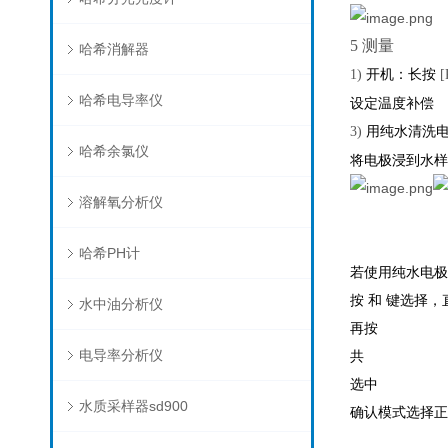
5
测量
哈希消解器
开机：长按
1)
[
哈希电导率仪
设定温度补偿
用纯水清洗
3)
哈希余氯仪
将电极浸到水
溶解氧分析仪
哈希PH计
若使用纯水电
按 和 键选择
水中油分析仪
再按
电导率分析仪
共
选中
水质采样器sd900
确认模式选择正