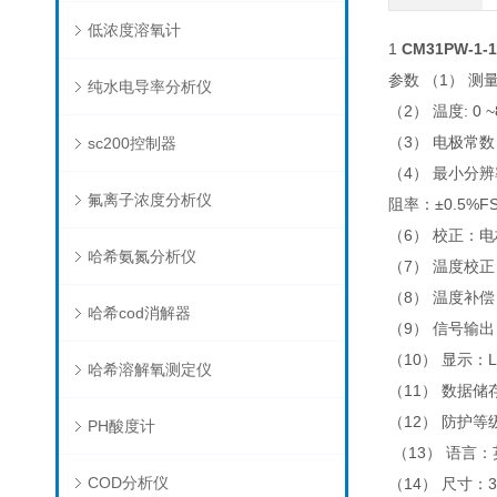
低浓度溶氧计
1
CM31PW-
参数 （1） 测量范
纯水电导率分析仪
（2） 温度: 0 
（3） 电极常数：
sc200控制器
（4） 最小分辨率
氟离子浓度分析仪
阻率：±0.5%F
（6） 校正：
哈希氨氮分析仪
（7） 温度校正
（8） 温度补偿
哈希cod消解器
（9） 信号输出
（10） 显示：
哈希溶解氧测定仪
（11） 数据储存
（12） 防护等级
PH酸度计
（13） 语言
COD分析仪
（14） 尺寸：3