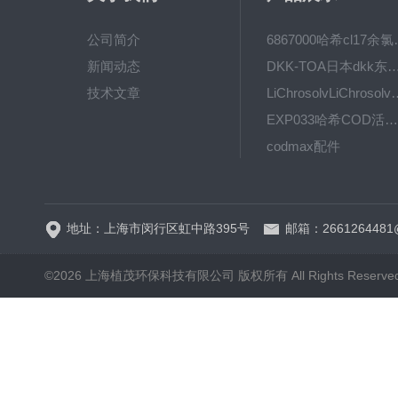
公司简介
6867000哈希cl1
新闻动态
DKK-TOA日本dkk东亚电波水质仪
技术文章
LiChrosolvLiChro
EXP033哈希COD活塞泵价格 EXP033
codmax配件
5B-3FCOD分析仪
地址：上海市闵行区虹中路395号
邮箱：2661264481
©2026 上海植茂环保科技有限公司 版权所有 All Rights Reserve