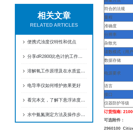
测量方法
符合的法规
相关文章
量程
RELATED ARTICLES
准确度
分辨率
便携式浊度仪特性和优点
杂散光
读数模式（用
分享dR2800比色计的工作原理
数据存储
溶解氧工作原理及在水质监控中的重要性
电源要求
电导率仪如何维护效果更好
语言
接口
看完本文，了解下悬浮浓度分析仪的测量原理
仪器防护等级
订货指南
: 210
水中氨氮测定方法及操作步骤汇总介绍
可选附件：
2960100 Cit