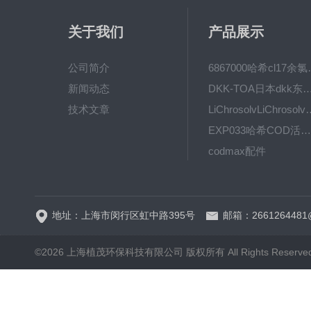
关于我们
产品展示
公司简介
6867000哈希cl1
新闻动态
DKK-TOA日本dkk东亚电波水质仪
技术文章
LiChrosolvLiChro
EXP033哈希COD活塞泵价格 EXP033
codmax配件
5B-3FCOD分析仪
地址：上海市闵行区虹中路395号
邮箱：2661264481
©2026 上海植茂环保科技有限公司 版权所有 All Rights Reserve