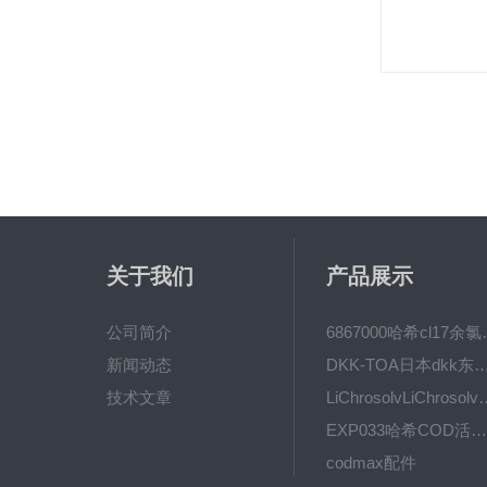
关于我们
产品展示
公司简介
6867000哈希cl1
新闻动态
DKK-TOA日本dkk东亚电波水质仪
技术文章
LiChrosolvLiChro
EXP033哈希COD活塞泵价格 EXP033
codmax配件