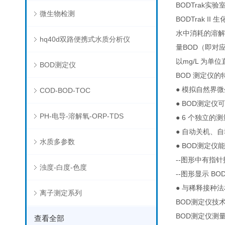
BODTrak实验
微生物检测
BODTrak
水中消耗的溶解
hq40d双路便携式水质分析仪
量BOD（即对
以mg/L 为单
BOD测定仪
BOD 测定仪的
● 模拟自然界
COD-BOD-TOC
● BOD测定
PH-电导-溶解氧-ORP-TDS
● 6 个独立的
● 自动关机、
水质多参数
● BOD测定
--图形中有指
浊度-白度-色度
--图形显示 B
● 与稀释接种
离子测定系列
BOD测定仪技
BOD测定仪测量
查看全部