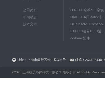
公司简介
6867000哈希cl1
新闻动态
DKK-TOA日本dkk东亚电波水质仪
技术文章
LiChrosolvLiChro
EXP033哈希COD活塞泵价格 EXP033
codmax配件
5B-3FCOD分析仪
地址：上海市闵行区虹中路395号
邮箱：2661264481
©2026 上海植茂环保科技有限公司 版权所有 All Rights Reserve