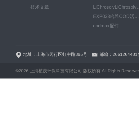
技术文章
LiChrosolvLiChro
EXP033哈希COD活塞泵价格 EXP033
codmax配件
5B-3FCOD分析仪
地址：上海市闵行区虹中路395号
邮箱：2661264481
©2026 上海植茂环保科技有限公司 版权所有 All Rights Reserve