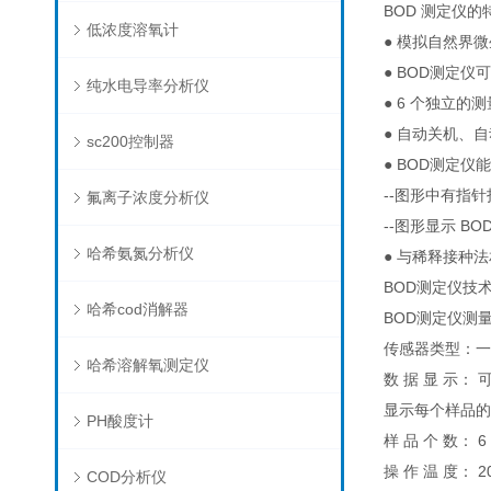
BOD 测定仪的
低浓度溶氧计
● 模拟自然界
● BOD测定
纯水电导率分析仪
● 6 个独立的
● 自动关机、
sc200控制器
● BOD测定
--图形中有指
氟离子浓度分析仪
--图形显示 B
哈希氨氮分析仪
● 与稀释接种
BOD测定仪技
哈希cod消解器
BOD测定仪测量
传感器类型：
哈希溶解氧测定仪
数 据 显 示：
显示每个样品
PH酸度计
样 品 个 数： 6
操 作 温 度： 
COD分析仪