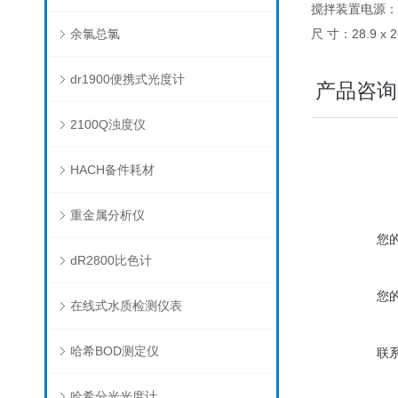
搅拌装置电源
余氯总氯
尺 寸：28.9 x 2
dr1900便携式光度计
产品咨询
2100Q浊度仪
HACH备件耗材
重金属分析仪
您
dR2800比色计
您
在线式水质检测仪表
哈希BOD测定仪
联
哈希分光光度计