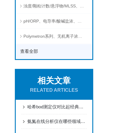
浊度/颗粒计数/悬浮物/MLSS、消毒剂、营养盐、有机污染物在线分析仪
pH/ORP、电导率/酸碱盐浓、溶解气体在线分析仪
Polymetron系列、无机离子浓度、流量&液位、通用控制器等水质分析仪
查看全部
相关文章
RELATED ARTICLES
哈希bod测定仪对比起经典化学稀释法具有多少优点
氨氮在线分析仪在哪些领域有广泛应用？