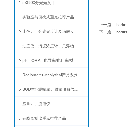
dr3900分光光度计
实验室与便携式重点推荐产品
上一篇：
bodt
比色计、分光光度计及消解反应器
下一篇：
bodt
浊度仪、污泥浓度计、悬浮物分析仪
pH、ORP、电导率/电阻率/盐度/TDS、溶解氧/氧饱和度、离子选择电极（氨氮、氟、氯、硝酸根、钠）
Radiometer-Analytical产品系列
BOD生化需氧量、微量溶解气体和现场水质测试组件以及其他分析仪
流量计、流速仪
在线监测仪重点推荐产品