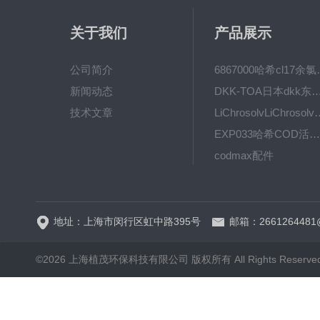
关于我们
产品展示
公司简介
6867000哈希cl1
新闻动态
DKK-TOA日本dkk东亚电波水质仪
技术文章
LiChrosolvLiChro
EXP033哈希COD活塞泵价格 EXP033
codmax配件
5B-3FCOD分析仪
地址：上海市闵行区虹中路395号
邮箱：2661264481
©2026 上海植茂环保科技有限公司 版权所有 All Rights Reserve