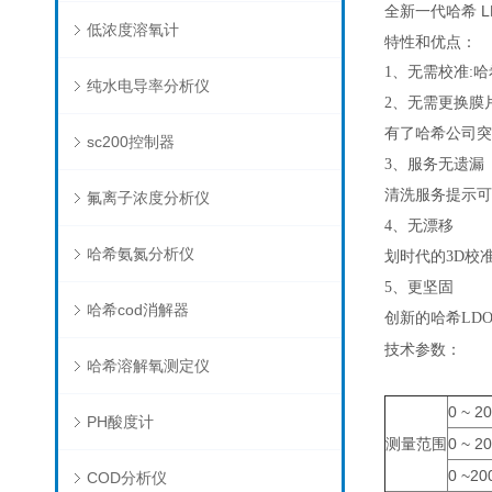
全新一代哈希 
低浓度溶氧计
特性和优点：
1、无需校准:
哈
纯水电导率分析仪
2、无需更换膜
有了哈希公司突
sc200控制器
3、服务无遗漏
清洗服务提示可
氟离子浓度分析仪
4、无漂移
哈希氨氮分析仪
划时代的3D校
5、更坚固
哈希cod消解器
创新的哈希LD
技术参数：
哈希溶解氧测定仪
0 ~ 2
PH酸度计
测量范围
0 ~ 2
0 ~2
COD分析仪