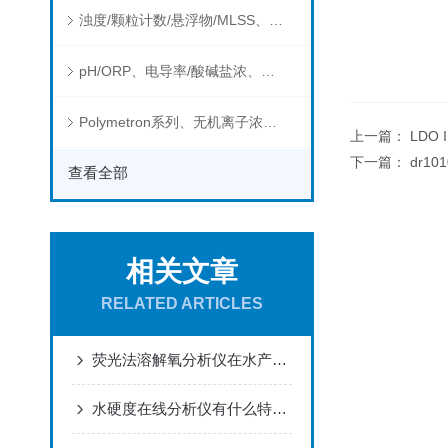
浊度/颗粒计数/悬浮物/MLSS、消毒剂、营养盐、有机污染物在线分析仪
pH/ORP、电导率/酸碱盐浓、溶解气体在线分析仪
Polymetron系列、无机离子浓度、流量&液位、通用控制器等水质分析仪
上一篇：
LDO
下一篇：
dr1
查看全部
相关文章
RELATED ARTICLES
荧光法溶解氧分析仪在水产养殖中的应用
水硬度在线分析仪有什么特点？作用是什么？