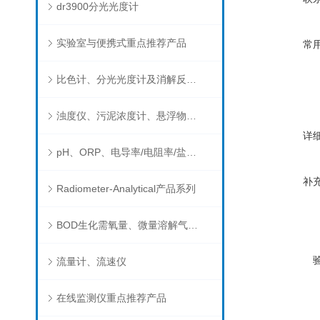
dr3900分光光度计
实验室与便携式重点推荐产品
常
比色计、分光光度计及消解反应器
浊度仪、污泥浓度计、悬浮物分析仪
详
pH、ORP、电导率/电阻率/盐度/TDS、溶解氧/氧饱和度、离子选择电极（氨氮、氟、氯、硝酸根、钠）
补
Radiometer-Analytical产品系列
BOD生化需氧量、微量溶解气体和现场水质测试组件以及其他分析仪
流量计、流速仪
在线监测仪重点推荐产品