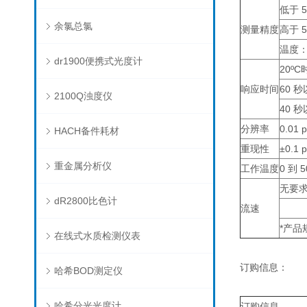
低于 5
余氯总氯
测量精度
高于 5
温度： 
dr1900便携式光度计
20ºC
响应时间
60 
2100Q浊度仪
40 
分辨率
0.01 
HACH备件耗材
重现性
±0.1 
重金属分析仪
工作温度
0 到 5
无要
dR2800比色计
流速
*产
在线式水质检测仪表
订购信息：
哈希BOD测定仪
哈希分光光度计
订购信息