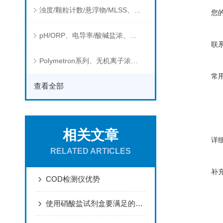
浊度/颗粒计数/悬浮物/MLSS、消毒剂、营养盐、有机污染物在线分析仪
您
pH/ORP、电导率/酸碱盐浓、溶解气体在线分析仪
联
Polymetron系列、无机离子浓度、流量&液位、通用控制器等水质分析仪
常
查看全部
相关文章
详
RELATED ARTICLES
补
COD检测仪优势
使用硝酸盐试剂盒要满足的条件