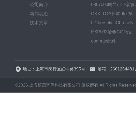
公司简介
6867000哈希cl1
新闻动态
DKK-TOA日本dkk东亚电波水质仪
技术文章
LiChrosolvLiChro
EXP033哈希COD活塞泵价格 EXP033
codmax配件
5B-3FCOD分析仪
地址：上海市闵行区虹中路395号
邮箱：2661264481
©2026 上海植茂环保科技有限公司 版权所有 All Rights Reserve