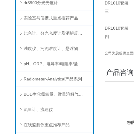
dr3900分光光度计
DR1010套装
三：
实验室与便携式重点推荐产品
DR1010套装
比色计、分光光度计及消解反应器
四：
浊度仪、污泥浓度计、悬浮物分析仪
公司为您提供全面
pH、ORP、电导率/电阻率/盐度/TDS、溶解氧/氧饱和度、离子选择电极（氨氮、氟、氯、硝酸根、钠）
产品咨询
Radiometer-Analytical产品系列
BOD生化需氧量、微量溶解气体和现场水质测试组件以及其他分析仪
流量计、流速仪
您
在线监测仪重点推荐产品