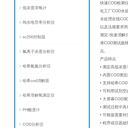
快速COD检测
低浓度溶氧计
化工厂COD水
水处理在线CO
纯水电导率分析仪
以及法规要求而
测定-快速消解
sc200控制器
准COD测试曲
点。
氟离子浓度分析仪
产品特点
哈希氨氮分析仪
• 测定高低浓
• 内置COD
哈希cod消解器
• 支持哈希C
• 可利用试剂
哈希溶解氧测定仪
• 大屏幕CO
• 测试过程中
PH酸度计
• 可根据需要
• 程序或仪器
COD分析仪