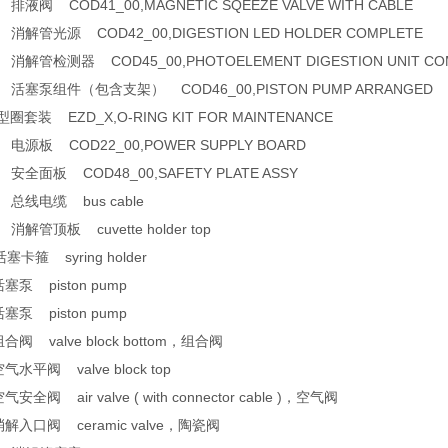
 排液阀 COD41_00,MAGNETIC SQEEZE VALVE WITH CABLE
 消解管光源 COD42_00,DIGESTION LED HOLDER COMPLETE
 消解管检测器 COD45_00,PHOTOELEMENT DIGESTION UNIT CO
0 活塞泵组件（包含支架） COD46_00,PISTON PUMP ARRANGED
圈套装 EZD_X,O-RING KIT FOR MAINTENANCE
0 电源板 COD22_00,POWER SUPPLY BOARD
 安全面板 COD48_00,SAFETY PLATE ASSY
0 总线电缆 bus cable
 消解管顶板 cuvette holder top
塞卡箍 syring holder
塞泵 piston pump
塞泵 piston pump
合阀 valve block bottom，组合阀
气水平阀 valve block top
安全阀 air valve ( with connector cable )，空气阀
消解入口阀 ceramic valve，陶瓷阀