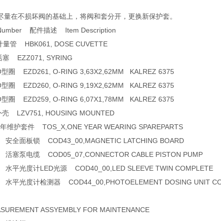
尽量在不损坏阀的基础上，将阀和套分开，更换新保护套。
 Number 配件描述 Item Description
量管 HBK061, DOSE CUVETTE
塞 EZZ071, SYRING
型圈 EZD261, O-RING 3,63X2,62MM KALREZ 6375
型圈 EZD260, O-RING 9,19X2,62MM KALREZ 6375
型圈 EZD259, O-RING 6,07X1,78MM KALREZ 6375
壳 LZV751, HOUSING MOUNTED
年维护套件 TOS_X,ONE YEAR WEARING SPAREPARTS
0 安全面板锁 COD43_00,MAGNETIC LATCHING BOARD
7 活塞泵电缆 COD05_07,CONNECTOR CABLE PISTON PUMP
0 水平光度计LED光源 COD40_00,LED SLEEVE TWIN COMPLETE
0 水平光度计检测器 COD44_00,PHOTOELEMENT DOSING UNIT C
ASUREMENT ASSYEMBLY FOR MAINTENANCE