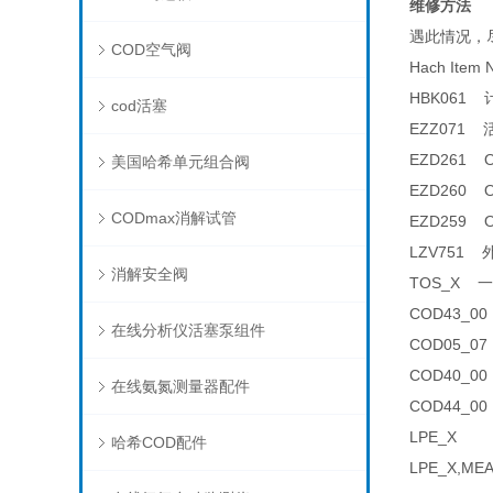
维修方法
遇此情况，
COD空气阀
Hach Item
HBK061 计
cod活塞
EZZ071 活
EZD261 O
美国哈希单元组合阀
EZD260 O
CODmax消解试管
EZD259 O
LZV751 外
消解安全阀
TOS_X 一
COD43_0
在线分析仪活塞泵组件
COD05_0
COD40_0
在线氨氮测量器配件
COD44_0
LPE_X
哈希COD配件
LPE_X,ME