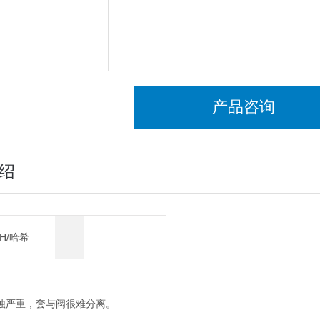
产品咨询
绍
CH/哈希
蚀严重，套与阀很难分离。