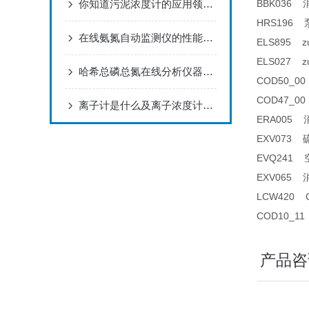
你知道污泥浓度计的应用领域及故障处理方法？
BBK036 
HRS196 泵管
在线氨氮自动监测仪的性能特点
ELS895
ELS027 
哈希总磷总氮在线分析仪器操作指南npw160维护试剂
COD50_0
COD47_0
离子计是什么及离子浓度计分类
ERA005 
EXV073 硫
EVQ241 
EXV065
LCW420
COD10_1
产品咨