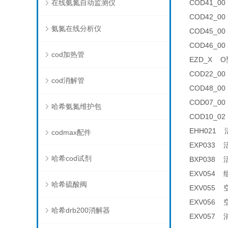
在线氨氮自动监测仪
COD41_00
COD42_00
氨氮在线分析仪
COD45_00
COD46_0
cod加热管
EZD_X O型
COD22_0
cod消解管
COD48_00
COD07_0
哈希氨氮维护包
COD10_02
EHH021 活
codmax配件
EXP033 活
哈希cod试剂
BXP038 活
EXV054 组
哈希硫酸阀
EXV055 空
EXV056 空气
哈希drb200消解器
EXV057 