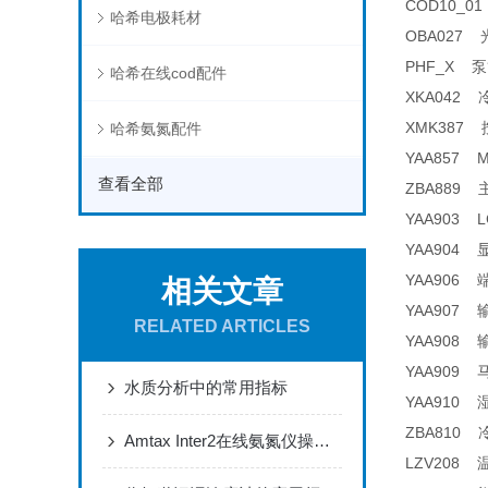
COD10_01
哈希电极耗材
OBA027 
PHF_X 泵管及
哈希在线cod配件
XKA042 冷
XMK387 
哈希氨氮配件
YAA857 M
查看全部
ZBA889 主
YAA903 L
YAA904 
YAA906 端
相关文章
YAA907 输
RELATED ARTICLES
YAA908 输
YAA909 
水质分析中的常用指标
YAA910 湿
ZBA810 
Amtax Inter2在线氨氮仪操作指南
LZV208 温