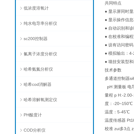
共同特点
低浓度溶氧计
● 显示屏同时
● 显示操作信
纯水电导率分析仪
● 自动识别和
● 在校准和编
sc200控制器
● 设有访问密
● 模拟输出：4-
氟离子浓度分析仪
● 墙挂安装型
哈希氨氮分析仪
技术参数
多通道控制器si64
哈希cod消解器
pH 测量板 
量程 p H:-2.0
哈希溶解氧测定仪
度：-20~150
温度：5-45℃
PH酸度计
温度传感器 Pt1000
校准 zui多3
COD分析仪