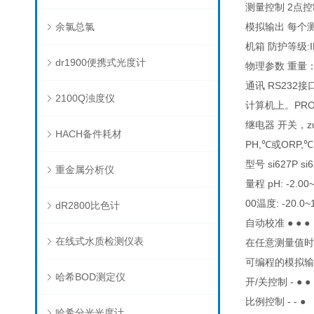
测量控制 2点
余氯总氯
模拟输出 每个测
机箱 防护等级:
dr1900便携式光度计
物理参数 重量：1
通讯 RS23
2100Q浊度仪
计算机上。PR
继电器 开关，zui
HACH备件耗材
PH,℃或ORP,℃
型号 si627P si6
重金属分析仪
量程 pH: -2.00~
00温度: -20.0~
dR2800比色计
自动校准 ● ● ●
在线式水质检测仪表
在任意测量值时进
可编程的模拟输出 
哈希BOD测定仪
开/关控制 - ● ●
比例控制 - - ●
哈希分光光度计