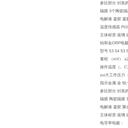
参比部分 封装的A
隔膜 3个陶瓷隔
电解液 凝胶 凝
温度传感器 Pt100
主体材质 玻璃 
铂和金ORP电
型号 53 54 53 5
量程 （mV） ±20
操作温度（。C） 0
zui大工作压力（b
指示金属 金 铂
参比部分 封装的A
隔膜 陶瓷隔膜
电解液 凝胶 聚
主体材质 玻璃 
电导率电极：