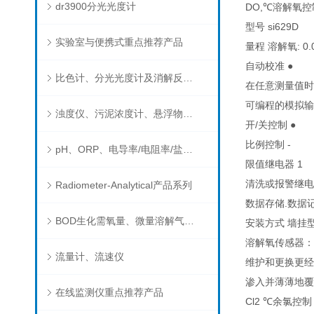
dr3900分光光度计
DO,℃溶解氧控
型号 si629D
实验室与便携式重点推荐产品
量程 溶解氧: 0.0
自动校准 ●
比色计、分光光度计及消解反应器
在任意测量值时
可编程的模拟输
浊度仪、污泥浓度计、悬浮物分析仪
开/关控制 ●
比例控制 -
pH、ORP、电导率/电阻率/盐度/TDS、溶解氧/氧饱和度、离子选择电极（氨氮、氟、氯、硝酸根、钠）
限值继电器 1
清洗或报警继电
Radiometer-Analytical产品系列
数据存储.数据记
BOD生化需氧量、微量溶解气体和现场水质测试组件以及其他分析仪
安装方式 墙挂
溶解氧传感器：
流量计、流速仪
维护和更换更经
渗入并薄薄地覆
在线监测仪重点推荐产品
Cl2 ℃余氯控