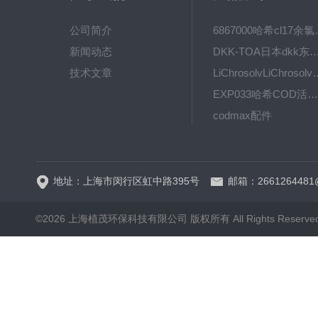
公司简介
6867000哈希cl1
新闻动态
DKK-TOA日本dkk东亚电波水质仪
技术文章
LiChrosolvLiChro
EXP033哈希COD活塞泵价格 EXP033
codmax配件
5B-3FCOD分析仪
地址：上海市闵行区虹中路395号
邮箱：2661264481
©2026 上海植茂环保科技有限公司 版权所有 All Rights Reserve