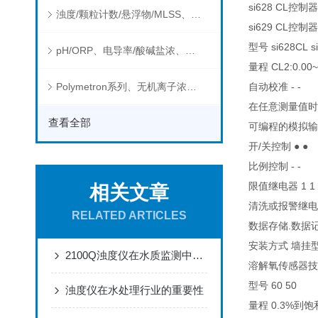
si628 CL控
浊度/颗粒计数/悬浮物/MLSS、消毒剂、营养盐、有机污染物在线分析仪
si629 CL控
型号 si628CL s
pH/ORP、电导率/酸碱盐浓、溶解气体在线分析仪
量程 CL2:0.00~
Polymetron系列、无机离子浓度、流量&液位、通用控制器等水质分析仪
自动校准 - -
在任意测量值时进
查看全部
可编程的模拟输出
开/关控制 ● ●
比例控制 - -
限值继电器 1 1
相关文章
清洗或报警继电器
RELATED ARTICLES
数据存储.数据记录
安装方式 墙挂
2100Q浊度仪在水质监测中的关键角色
溶解氧传感器
型号 60 50
浊度仪在水处理行业的重要性
量程 0.3%到饱