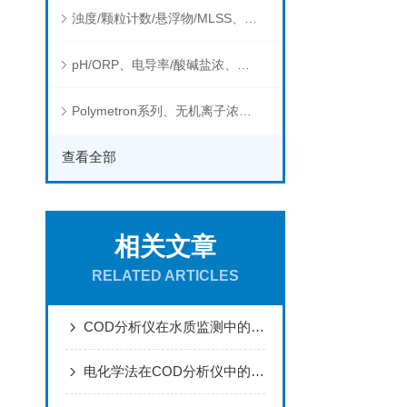
浊度/颗粒计数/悬浮物/MLSS、消毒剂、营养盐、有机污染物在线分析仪
pH/ORP、电导率/酸碱盐浓、溶解气体在线分析仪
Polymetron系列、无机离子浓度、流量&液位、通用控制器等水质分析仪
查看全部
相关文章
RELATED ARTICLES
COD分析仪在水质监测中的实践与应用
电化学法在COD分析仪中的实践与挑战