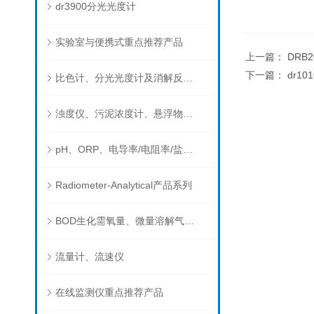
dr3900分光光度计
实验室与便携式重点推荐产品
上一篇：
DRB
下一篇：
dr1
比色计、分光光度计及消解反应器
浊度仪、污泥浓度计、悬浮物分析仪
pH、ORP、电导率/电阻率/盐度/TDS、溶解氧/氧饱和度、离子选择电极（氨氮、氟、氯、硝酸根、钠）
Radiometer-Analytical产品系列
BOD生化需氧量、微量溶解气体和现场水质测试组件以及其他分析仪
流量计、流速仪
在线监测仪重点推荐产品