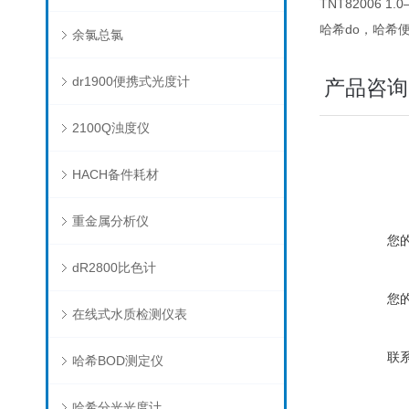
TNT82006 
哈希do，哈希便
余氯总氯
dr1900便携式光度计
产品咨询
2100Q浊度仪
HACH备件耗材
重金属分析仪
您
dR2800比色计
您
在线式水质检测仪表
联
哈希BOD测定仪
哈希分光光度计