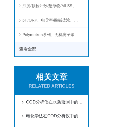
浊度/颗粒计数/悬浮物/MLSS、消毒剂、营养盐、有机污染物在线分析仪
pH/ORP、电导率/酸碱盐浓、溶解气体在线分析仪
Polymetron系列、无机离子浓度、流量&液位、通用控制器等水质分析仪
查看全部
相关文章
RELATED ARTICLES
COD分析仪在水质监测中的实践与应用
电化学法在COD分析仪中的实践与挑战