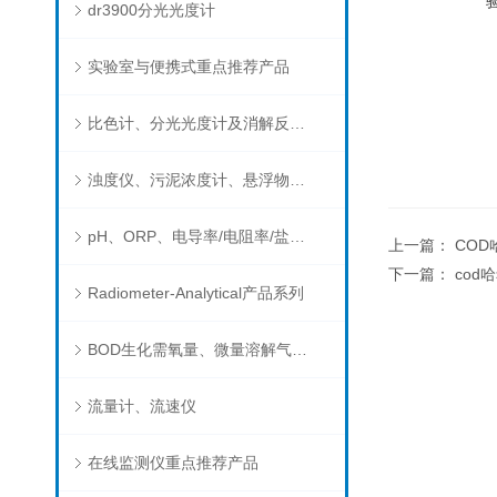
dr3900分光光度计
实验室与便携式重点推荐产品
比色计、分光光度计及消解反应器
浊度仪、污泥浓度计、悬浮物分析仪
pH、ORP、电导率/电阻率/盐度/TDS、溶解氧/氧饱和度、离子选择电极（氨氮、氟、氯、硝酸根、钠）
上一篇：
COD
下一篇：
cod
Radiometer-Analytical产品系列
BOD生化需氧量、微量溶解气体和现场水质测试组件以及其他分析仪
流量计、流速仪
在线监测仪重点推荐产品