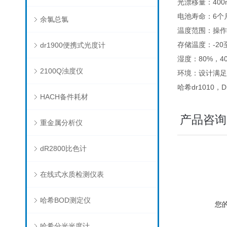
光漂移量：400
电池寿命：6个
余氯总氯
温度范围：操作温
存储温度：-20至
dr1900便携式光度计
湿度：80%，4
2100Q浊度仪
环境：设计满足I
哈希dr1010，
HACH备件耗材
产品咨询
重金属分析仪
dR2800比色计
在线式水质检测仪表
哈希BOD测定仪
您
哈希分光光度计