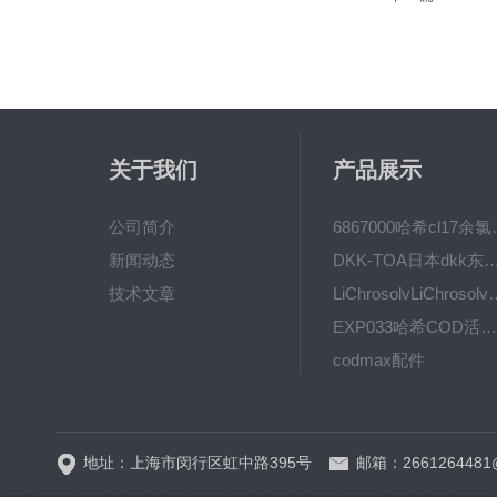
关于我们
产品展示
公司简介
6867000哈希cl1
新闻动态
DKK-TOA日本dkk东亚电波水质仪
技术文章
LiChrosolvLiChro
EXP033哈希COD活塞泵价格 EXP033
codmax配件
5B-3FCOD分析仪
地址：上海市闵行区虹中路395号
邮箱：2661264481