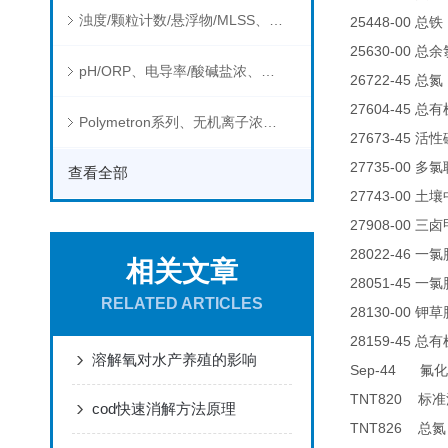
浊度/颗粒计数/悬浮物/MLSS、消毒剂、营养盐、有机污染物在线分析仪
25448-00
总铁
25630-00
总余
pH/ORP、电导率/酸碱盐浓、溶解气体在线分析仪
26722-45
总氮
27604-45
总有
Polymetron系列、无机离子浓度、流量&液位、通用控制器等水质分析仪
27673-45
活性
27735-00
多氯
查看全部
27743-00
土壤
27908-00
三卤
28022-46
一氯
相关文章
28051-45
一氯
RELATED ARTICLES
28130-00
钾草
28159-45
总有
溶解氧对水产养殖的影响
Sep-44
氟化
TNT820
标准
cod快速消解方法原理
TNT826
总氮