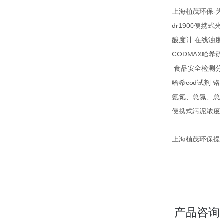
-
上海植茂环保
dr1900
便携式
酸度计
在线浊
CODMAX
哈希
食品安全检测
cod
哈希
试剂
铬
氨氮、总氮、总
便携式污泥浓度
上海植茂环保提
产品咨询