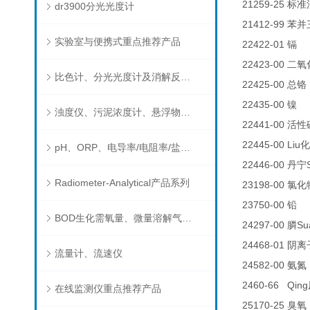
21259-25
标准
dr3900分光光度计
21412-99
苯并
实验室与便携式重点推荐产品
22422-01
0.
镉
22423-00
二氧
比色计、分光光度计及消解反应器
22425-00
总铬
22435-00
0.
镍
浊度仪、污泥浓度计、悬浮物分析仪
22441-00
活性
22445-00 Liu
化
pH、ORP、电导率/电阻率/盐度/TDS、溶解氧/氧饱和度、离子选择电极（氨氮、氟、氯、硝酸根、钠）
22446-00
丹宁
Radiometer-Analytical产品系列
23198-00
氯化
23750-00
5
铅
BOD生化需氧量、微量溶解气体和现场水质测试组件以及其他分析仪
24297-00
Su
膦
24468-01
阴离
流量计、流速仪
24582-00
氨氮
2460-66 Qing
在线监测仪重点推荐产品
25170-25
臭氧