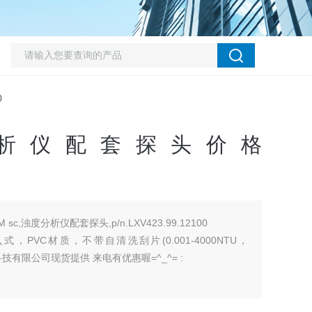
0
析仪配套探头价格
 sc,浊度分析仪配套探头,p/n.LXV423.99.12100
浸入式，PVC材质，不带自清洗刮片(0.001-4000NTU，
环保科技有限公司现货提供 来电有优惠喔=^_^= :