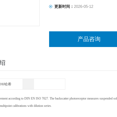
更新时间：
2026-05-12
产品咨询
绍
CH/哈希
rement according to DIN EN ISO 7027. The backscatter photoreceptor measures suspended solids
tipoint calibrations with dilution series.