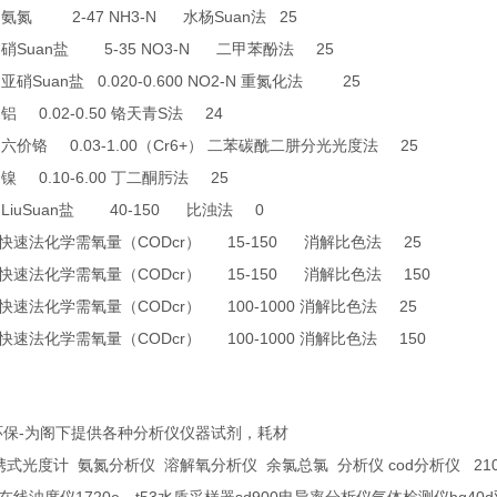
2
2-47 NH3-N
Suan
25
氨氮
水杨
法
6
Suan
5-35 NO3-N
25
硝
盐
二甲苯酚法
9
Suan
0.020-0.600 NO2-N
25
亚硝
盐
重氮化法
8
0.02-0.50
S
24
铝
铬天青
法
4
0.03-1.00
Cr6+
25
六价铬
（
）
二苯碳酰二肼分光光度法
6
0.10-6.00
25
镍
丁二酮肟法
LiuSuan
40-150
0
盐
比浊法
CODcr
15-150
25
快速法化学需氧量（
）
消解比色法
CODcr
15-150
150
快速法化学需氧量（
）
消解比色法
CODcr
100-1000
25
快速法化学需氧量（
）
消解比色法
CODcr
100-1000
150
快速法化学需氧量（
）
消解比色法
-
环保
为阁下提供各种分析仪仪器试剂，耗材
cod
210
携式光度计
氨氮分析仪
溶解氧分析仪
余氯总氯
分析仪
分析仪