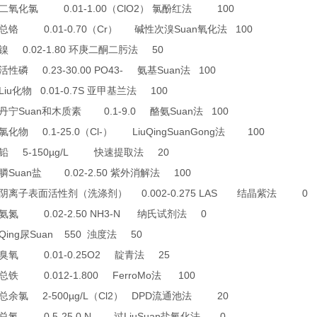
0.01-1.00
ClO2
100
二氧化氯
（
）
氯酚红法
0.01-0.70
Cr
Suan
100
总铬
（
）
碱性次溴
氧化法
0.02-1.80
50
镍
环庚二酮二肟法
0.23-30.00 PO43-
Suan
100
活性磷
氨基
法
Liu
0.01-0.7S
100
化物
亚甲基兰法
Suan
0.1-9.0
Suan
100
丹宁
和木质素
酪氨
法
0.1-25.0
Cl-
LiuQingSuanGong
100
氯化物
（
）
法
5-150µg/L
20
铅
快速提取法
Suan
0.02-2.50
100
膦
盐
紫外消解法
0.002-0.275 LAS
0
阴离子表面活性剂（洗涤剂）
结晶紫法
0.02-2.50 NH3-N
0
氨氮
纳氏试剂法
Qing
Suan 550
50
尿
浊度法
0.01-0.25O2
25
臭氧
靛青法
0.012-1.800 FerroMo
100
总铁
法
2-500µg/L
Cl2
DPD
20
总余氯
（
）
流通池法
0.5-25.0 N
LiuSuan
0
总氮
过
盐氧化法