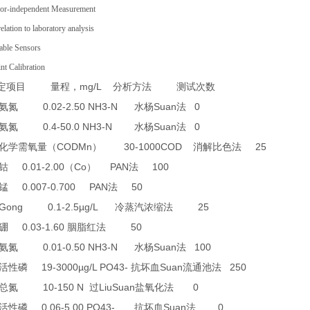
or-independent Measurement
lation to laboratory analysis
ble Sensors
 Calibration
mg/L
定项目
量程，
分析方法
测试次数
0.02-2.50 NH3-N
Suan
0
氨氮
水杨
法
0.4-50.0 NH3-N
Suan
0
氨氮
水杨
法
CODMn
30-1000COD
25
化学需氧量（
）
消解比色法
0.01-2.00
Co
PAN
100
钴
（
）
法
0.007-0.700 PAN
50
锰
法
0 Gong 0.1-2.5µg/L
25
冷蒸汽浓缩法
0.03-1.60
50
硼
胭脂红法
0.01-0.50 NH3-N
Suan
100
氨氮
水杨
法
19-3000µg/L PO43-
Suan
250
活性磷
抗坏血
流通池法
10-150 N
LiuSuan
0
总氮
过
盐氧化法
0.06-5.00 PO43-
Suan
0
活性磷
抗坏血
法