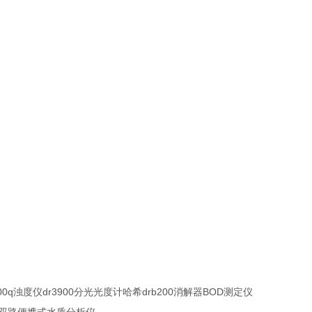
0q
dr3900
drb200
BOD
浊度仪
分光光度计哈希
消解器
测定仪