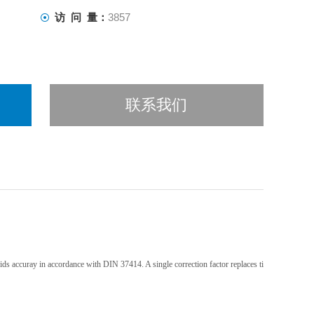
访 问 量：
3857
联系我们
 accuray in accordance with DIN 37414. A single correction factor replaces ti