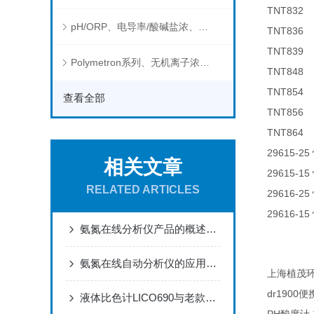
TNT83
pH/ORP、电导率/酸碱盐浓、溶解气体在线分析仪
TNT83
TNT83
Polymetron系列、无机离子浓度、流量&液位、通用控制器等水质分析仪
TNT84
TNT85
查看全部
TNT85
TNT864 
29615-25
相关文章
29615-15
RELATED ARTICLES
29616-25
29616-15
氨氮在线分析仪产品的概述及性能
氨氮在线自动分析仪的应用领域和基本原理
上海植茂
dr1900
便
液体比色计LICO690与老款比色计LICO500的区别