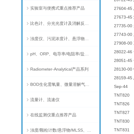
实验室与便携式重点推荐产品
27604-45
27673-45
比色计、分光光度计及消解反应器
27735-00
27743-00
浊度仪、污泥浓度计、悬浮物分析仪
27908-00
28022-46
pH、ORP、电导率/电阻率/盐度/TDS、溶解氧/氧饱和度、离子选择电极（氨氮、氟、氯、硝酸根、钠）
28051-45
Radiometer-Analytical产品系列
28130-00
28159-45
BOD生化需氧量、微量溶解气体和现场水质测试组件以及其他分析仪
Sep-4
TNT82
流量计、流速仪
TNT82
TNT82
在线监测仪重点推荐产品
TNT83
TNT83
浊度/颗粒计数/悬浮物/MLSS、消毒剂、营养盐、有机污染物在线分析仪