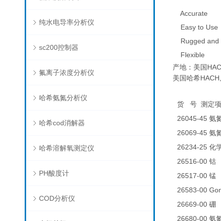
Accurate
纯水电导率分析仪
Easy to Use
Rugged and 
sc200控制器
Flexible
产地：美国HAC
氟离子浓度分析仪
美国哈希HACH,BO
哈希氨氮分析仪
货
号
测定
26045-45
氨
哈希cod消解器
26069-45
氨
26234-25
化
哈希溶解氧测定仪
26516-00
0
钴
PH酸度计
26517-00
0
锰
26583-00 
COD分析仪
26669-00
0
硼
26680-00
氨