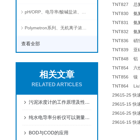
TNT827
总
pH/ORP、电导率/酸碱盐浓、溶解气体在线分析仪
TNT830
氨
TNT831
氨
Polymetron系列、无机离子浓度、流量&液位、通用控制器等水质分析仪
TNT832
氨
TNT836
硝
查看全部
TNT839
亚
TNT848
铝
TNT854
六
相关文章
TNT856
镍
RELATED ARTICLES
TNT864 Liu
29615-25
快
污泥浓度计的工作原理及性能特点
29615-15
快
29616-25
快
纯水电导率分析仪可以测量哪些物质的电导率？
29616-15
快
BOD与COD的应用