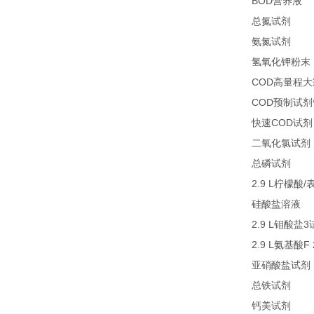
BOD
1
营养液
27
总氮试剂
26
氨氮试剂
氢氧化钾粉末
COD
高量程大
COD
预制试剂
COD
快速
试剂
二氧化氯试剂
27
总磷试剂
2.9 L
/
柠檬酸
2
硅酸盐溶液
2.9 L
3
钼酸盐
2.9 L
F
氨基酸
亚硝酸盐试剂
21
总铁试剂
23
钙美试剂