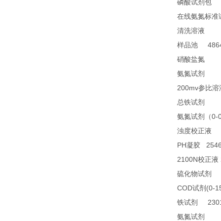
2
磷酸试剂包
在线氨氮标准
28
清洗溶液
4864
样品池
21
硝酸盐氮
28
氨氮试剂
200mv
参比溶
23
总铁试剂
0-
氨氮试剂（
2
浊度校正液
PH
2546
凝胶
2100N
校正液
2
硫化物试剂
COD
(0-1
试剂
2301
铁试剂
TN
氨氮试剂