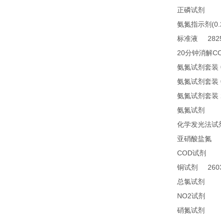
21
正磷试剂
(0
氨氮指示剂
2825
标准液
20
C
分钟消解
氨氮试剂套装
氨氮试剂套装
氨氮试剂套装
24
氨氮试剂
化学发光法试
2
亚硝酸盐氮
COD
24
试剂
2603
铜试剂
14
总氯试剂
NO2
21
试剂
26
硝氮试剂