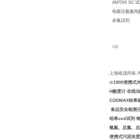
AMTAX SC
试
电极法氨氮电
14
余氯试剂
150
-
上海植茂环保
dr
1900
便携式
H
酸度计
在线浊
CODMAX
哈希
食品安全检测
cod
哈希
试剂
氨氮、总氮、总
便携式污泥浓度