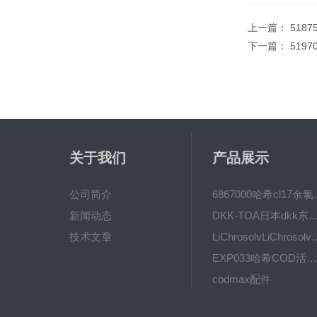
上一篇：
518
下一篇：
5197
关于我们
产品展示
公司简介
6867000哈希cl1
新闻动态
DKK-TOA日本dkk东亚电波水质仪
技术文章
LiChrosolvLiChro
EXP033哈希COD活塞泵价格 EXP033
codmax配件
5B-3FCOD分析仪