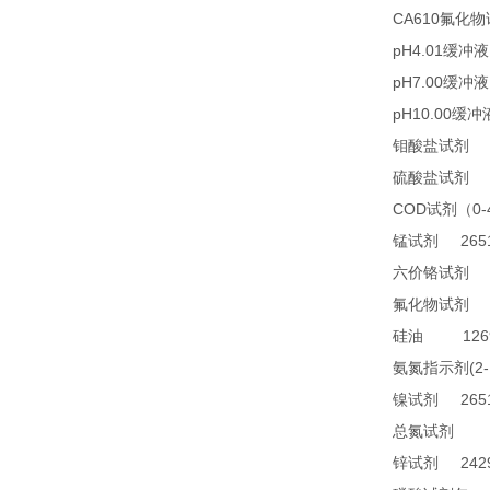
CA610
氟化物
pH4.01
缓冲液
pH7.00
缓冲液
pH10.00
缓冲
2
钼酸盐试剂
2
硫酸盐试剂
COD
0
试剂（
2651
锰试剂
1
六价铬试剂
4
氟化物试剂
1269
硅油
(2
氨氮指示剂
2651
镍试剂
TN
总氮试剂
2429
锌试剂