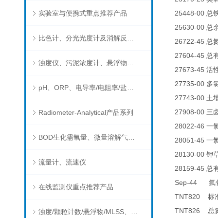
实验室与便携式重点推荐产品
25448-00
总
25630-00
总
比色计、分光光度计及消解反应器
26722-45
总
27604-45
总
浊度仪、污泥浓度计、悬浮物分析仪
27673-45
活
27735-00
多
pH、ORP、电导率/电阻率/盐度/TDS、溶解氧/氧饱和度、离子选择电极（氨氮、氟、氯、硝酸根、钠）
27743-00
土
27908-00
Radiometer-Analytical产品系列
三
28022-46
一
BOD生化需氧量、微量溶解气体和现场水质测试组件以及其他分析仪
28051-45
一
28130-00
钾
流量计、流速仪
28159-45
总
Sep-44
氟
在线监测仪重点推荐产品
TNT820
标
TNT826
总
浊度/颗粒计数/悬浮物/MLSS、消毒剂、营养盐、有机污染物在线分析仪