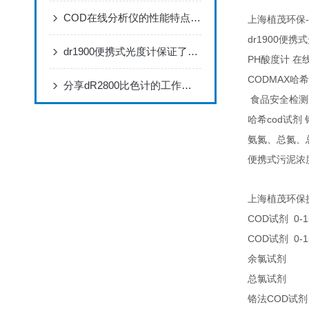
COD在线分析仪的性能特点，赶快来了解一下吧!
-
上海植茂环保
dr1900
便携式
dr1900便携式光度计保证了分析结果的可靠性准确
PH
酸度计
在
CODMAX
哈希
分享dR2800比色计的工作原理
食品安全检测
cod
哈希
试剂
氨氮、总氮、
便携式污泥浓
上海植茂环保
COD
0-1
试剂
COD
0-1
试剂
25
余氯试剂
25
总氯试剂
COD
铬法
试剂