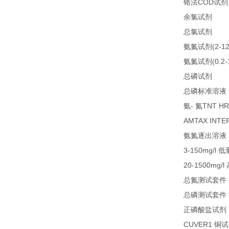
COD
铬法
试剂
21
余氯试剂
21
总氯试剂
(2-1
氨氮试剂
(0.2
氨氮试剂
LC
总磷试剂
总磷标准溶液
-
TNT HR
氨
氮
AMTAX INTE
氨氮逐出溶液
3-150mg/l
低
20-1500mg/l
总氮测试套件
总磷测试套件
正磷酸盐试剂
CUVER1
铜试