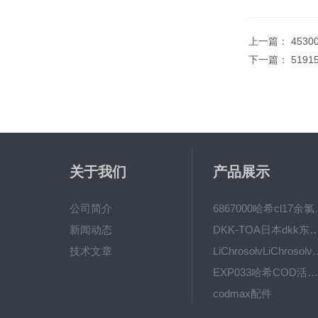
上一篇：
453
下一篇：
519
关于我们
产品展示
公司简介
6867000哈希cl1
新闻动态
DKK-TOA日本dkk东亚电波水质仪
技术文章
LiChrosolvLiChro
EXP033哈希COD活塞泵价格 EXP033
codmax配件
5B-3FCOD分析仪