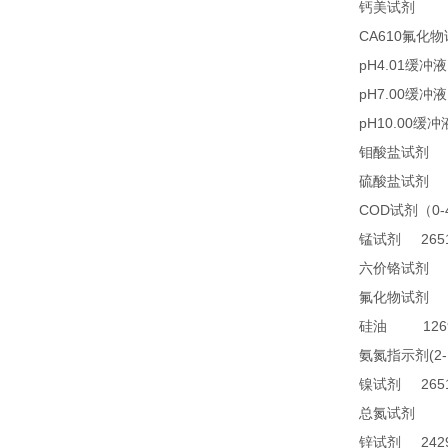
23
钙美试剂
CA610
氟化物
pH4.01
缓冲液
pH7.00
缓冲液
pH10.00
缓冲
2
钼酸盐试剂
2
硫酸盐试剂
COD
0
试剂（
2651
锰试剂
1
六价铬试剂
4
氟化物试剂
1269
硅油
(2
氨氮指示剂
2651
镍试剂
TN
总氮试剂
2429
锌试剂