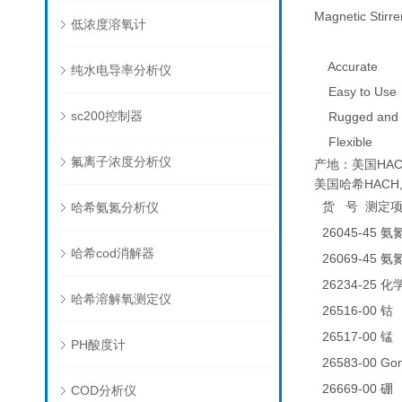
Magnetic Stirre
低浓度溶氧计
Accurate
纯水电导率分析仪
Easy to Use
sc200控制器
Rugged and 
Flexible
氟离子浓度分析仪
产地：美国HAC
美国哈希HACH,带
哈希氨氮分析仪
货
号
测定
26045-45
氨
哈希cod消解器
26069-45
氨
26234-25
化
哈希溶解氧测定仪
26516-00
0
钴
26517-00
0
锰
PH酸度计
26583-00 
26669-00
0
硼
COD分析仪