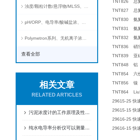
TNT826
总
浊度/颗粒计数/悬浮物/MLSS、消毒剂、营养盐、有机污染物在线分析仪
TNT827
总
TNT830
氨
pH/ORP、电导率/酸碱盐浓、溶解气体在线分析仪
TNT831
氨
TNT832
氨
Polymetron系列、无机离子浓度、流量&液位、通用控制器等水质分析仪
TNT836
硝
查看全部
TNT839
亚
TNT848
铝
TNT854
六
相关文章
TNT856
镍
TNT864 Liu
RELATED ARTICLES
29615-25
快
29615-15
快
污泥浓度计的工作原理及性能特点
29616-25
快
纯水电导率分析仪可以测量哪些物质的电导率？
29616-15
快