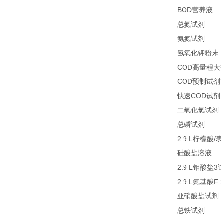
BOD
1
营养液
27
总氮试剂
26
氨氮试剂
氢氧化钾粉末
COD
高量程大
COD
预制试剂
COD
快速
试剂
二氧化氯试剂
27
总磷试剂
2.9 L
/
柠檬酸
2
硅酸盐溶液
2.9 L
3
钼酸盐
2.9 L
F
氨基酸
亚硝酸盐试剂
21
总铁试剂