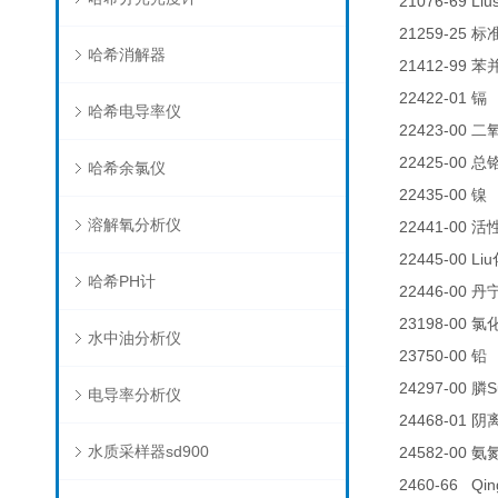
21076-69 Liu
21259-25
标
哈希消解器
21412-99
苯
22422-01
0
镉
哈希电导率仪
22423-00
二
22425-00
总
哈希余氯仪
22435-00
0
镍
溶解氧分析仪
22441-00
活
22445-00 Liu
哈希PH计
22446-00
丹
23198-00
氯
水中油分析仪
23750-00
铅
24297-00
S
膦
电导率分析仪
24468-01
阴
水质采样器sd900
24582-00
氨
2460-66 Qin