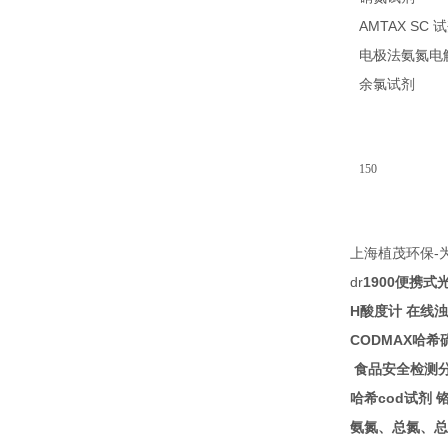
AMTAX SC
试
电极法氨氮电
14
余氯试剂
150
-
上海植茂环保
dr
1900
便携式
H
酸度计
在线浊
CODMAX
哈希
食品安全检测
cod
哈希
试剂
氨氮、总氮、总