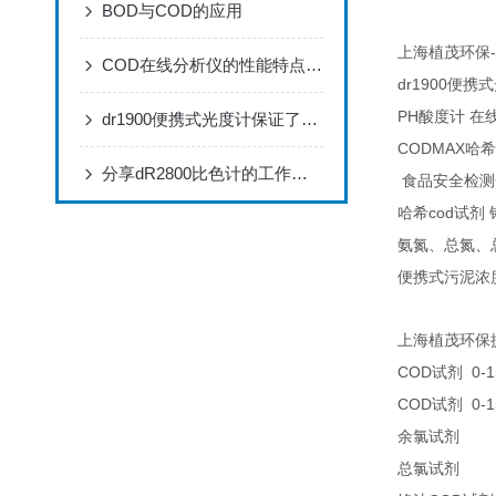
BOD与COD的应用
-
上海植茂环保
COD在线分析仪的性能特点，赶快来了解一下吧!
dr1900
便携式
PH
酸度计
在
dr1900便携式光度计保证了分析结果的可靠性准确
CODMAX
哈希
分享dR2800比色计的工作原理
食品安全检测
cod
哈希
试剂
氨氮、总氮、
便携式污泥浓
上海植茂环保
COD
0-1
试剂
COD
0-1
试剂
25
余氯试剂
25
总氯试剂