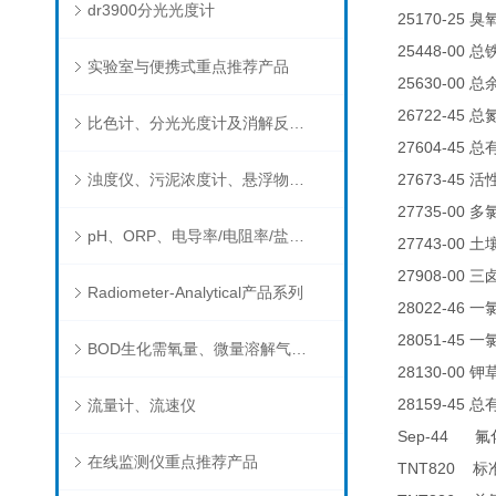
dr3900分光光度计
25170-25
臭
25448-00
总
实验室与便携式重点推荐产品
25630-00
总
26722-45
总
比色计、分光光度计及消解反应器
27604-45
总
浊度仪、污泥浓度计、悬浮物分析仪
27673-45
活
27735-00
多
pH、ORP、电导率/电阻率/盐度/TDS、溶解氧/氧饱和度、离子选择电极（氨氮、氟、氯、硝酸根、钠）
27743-00
土
27908-00
三
Radiometer-Analytical产品系列
28022-46
一
28051-45
一
BOD生化需氧量、微量溶解气体和现场水质测试组件以及其他分析仪
28130-00
钾
28159-45
流量计、流速仪
总
Sep-44
氟
在线监测仪重点推荐产品
TNT820
标