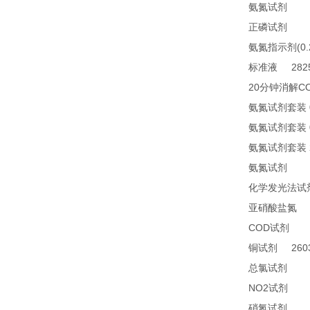
TN
氨氮试剂
21
正磷试剂
(0
氨氮指示剂
2825
标准液
20
C
分钟消解
氨氮试剂套装
氨氮试剂套装
氨氮试剂套装
24
氨氮试剂
化学发光法试
2
亚硝酸盐氮
COD
24
试剂
2603
铜试剂
14
总氯试剂
NO2
21
试剂
26
硝氮试剂