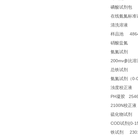
2
磷酸试剂包
在线氨氮标准
28
清洗溶液
4864
样品池
21
硝酸盐氮
28
氨氮试剂
200mv
参比溶
23
总铁试剂
0-
氨氮试剂（
2
浊度校正液
PH
2546
凝胶
2100N
校正液
2
硫化物试剂
COD
(0-1
试剂
2301
铁试剂