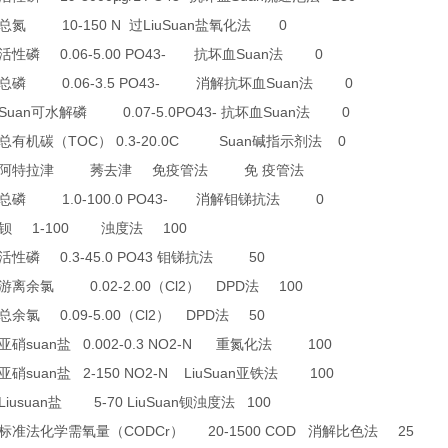
10-150 N
LiuSuan
0
总氮
过
盐氧化法
0.06-5.00 PO43-
Suan
0
活性磷
抗坏血
法
0.06-3.5 PO43-
Suan
0
总磷
消解抗坏血
法
 Suan
0.07-5.0PO43-
Suan
0
可水解磷
抗坏血
法
TOC
0.3-20.0C Suan
0
总有机碳（
）
碱指示剂法
阿特拉津
莠去津
免疫管法
免
疫管法
1.0-100.0 PO43-
0
总磷
消解钼锑抗法
1-100
100
钡
浊度法
0.3-45.0 PO43
50
活性磷
钼锑抗法
0.02-2.00
Cl2
DPD
100
游离余氯
（
）
法
0.09-5.00
Cl2
DPD
50
总余氯
（
）
法
suan
0.002-0.3 NO2-N
100
亚硝
盐
重氮化法
suan
2-150 NO2-N LiuSuan
100
亚硝
盐
亚铁法
Liusuan
5-70 LiuSuan
100
盐
钡浊度法
CODCr
20-1500 COD
25
标准法化学需氧量（
）
消解比色法