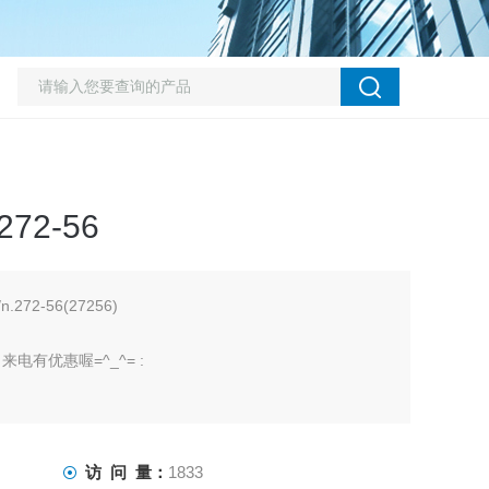
72-56
272-56(27256)
有优惠喔=^_^= :
访 问 量：
1833