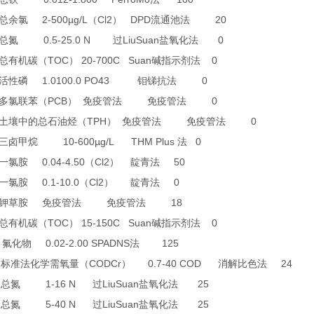
2-500µg/L
Cl2
DPD
20
总余氯
（
）
流通池法
0.5-25.0 N
LiuSuan
0
总氮
过
盐氧化法
TOC
20-700C Suan
0
总有机碳（
）
碱指示剂法
1.0100.0 PO43
0
活性磷
钼锑抗法
PCB
0
多氯联苯（
）
免疫管法
免疫管法
TPH
0
土壤中的总石油烃（
）
免疫管法
免疫管法
10-600µg/L THM Plus
0
三卤甲烷
法
0.04-4.50
Cl2
50
一氯胺
（
）
靛青法
0.1-10.0
Cl2
0
一氯胺
（
）
靛青法
18
钾草胺
免疫管法
免疫管法
TOC
15-150C Suan
0
总有机碳（
）
碱指示剂法
4
0.02-2.00 SPADNS
125
氟化物
法
0
CODCr
0.7-40 COD
24
标准法化学需氧量（
）
消解比色法
6
1-16 N
LiuSuan
25
总氮
过
盐氧化法
7
5-40 N
LiuSuan
25
总氮
过
盐氧化法