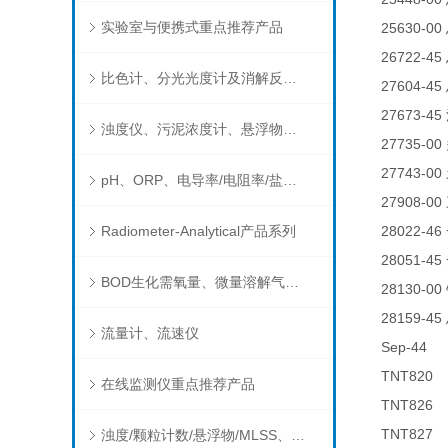
实验室与便携式重点推荐产品
25630-00
26722-45
比色计、分光光度计及消解反应器
27604-45
27673-45
浊度仪、污泥浓度计、悬浮物分析仪
27735-00
27743-00
pH、ORP、电导率/电阻率/盐度/TDS、溶解氧/氧饱和度、离子选择电极（氨氮、氟、氯、硝酸根、钠）
27908-00
Radiometer-Analytical产品系列
28022-46
28051-45
BOD生化需氧量、微量溶解气体和现场水质测试组件以及其他分析仪
28130-00
28159-45
流量计、流速仪
Sep-4
TNT82
在线监测仪重点推荐产品
TNT82
TNT82
浊度/颗粒计数/悬浮物/MLSS、消毒剂、营养盐、有机污染物在线分析仪