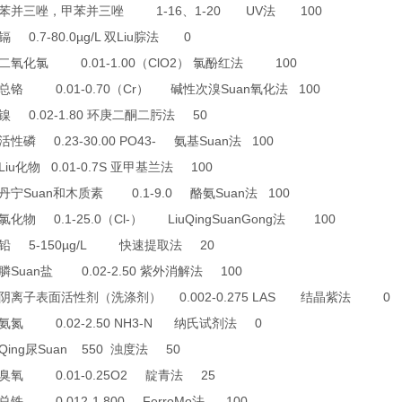
1-16
1-20 UV
100
苯并三唑，甲苯并三唑
、
法
0.7-80.0µg/L
Liu
0
镉
双
腙法
0.01-1.00
ClO2
100
二氧化氯
（
）
氯酚红法
0.01-0.70
Cr
Suan
100
总铬
（
）
碱性次溴
氧化法
0.02-1.80
50
镍
环庚二酮二肟法
0.23-30.00 PO43-
Suan
100
活性磷
氨基
法
Liu
0.01-0.7S
100
化物
亚甲基兰法
Suan
0.1-9.0
Suan
100
丹宁
和木质素
酪氨
法
0.1-25.0
Cl-
LiuQingSuanGong
100
氯化物
（
）
法
5-150µg/L
20
铅
快速提取法
Suan
0.02-2.50
100
膦
盐
紫外消解法
0.002-0.275 LAS
0
阴离子表面活性剂（洗涤剂）
结晶紫法
0.02-2.50 NH3-N
0
氨氮
纳氏试剂法
Qing
Suan 550
50
尿
浊度法
0.01-0.25O2
25
臭氧
靛青法
0.012-1.800 FerroMo
100
总铁
法