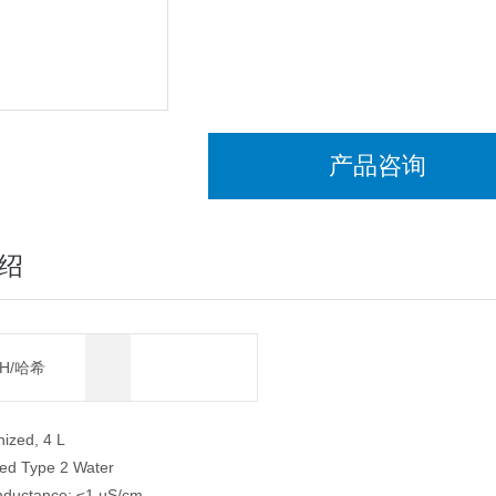
产品咨询
绍
CH/哈希
nized, 4 L
ed Type 2 Water
nductance: ≤1 µS/cm,