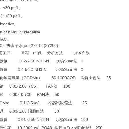
): ≤30 µg/L,
-): ≤20 µg/L,
egative,
n of KMnO4: Negative
ACH
,去离子水,p/n.272-56(27256)
mg/L
定项目
量程，
分析方法
测试次数
0.02-2.50 NH3-N
Suan
0
氨氮
水杨
法
0.4-50.0 NH3-N
Suan
0
氨氮
水杨
法
CODMn
30-1000COD
25
化学需氧量（
）
消解比色法
0.01-2.00
Co
PAN
100
钴
（
）
法
0.007-0.700 PAN
50
锰
法
0 Gong 0.1-2.5µg/L
25
冷蒸汽浓缩法
0.03-1.60
50
硼
胭脂红法
0.01-0.50 NH3-N
Suan
100
氨氮
水杨
法
19-3000µg/L PO43-
Suan
250
活性磷
抗坏血
流通池法