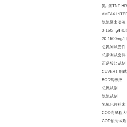
-
TNT HR
氨
氮
AMTAX INTE
氨氮逐出溶液
3-150mg/l
低
20-1500mg/l
总氮测试套件
总磷测试套件
正磷酸盐试剂
CUVER1
铜试
BOD
1
营养液
27
总氮试剂
26
氨氮试剂
氢氧化钾粉末
COD
高量程大
COD
预制试剂