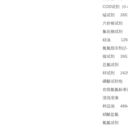
COD
0
试剂（
2651
锰试剂
1
六价铬试剂
4
氟化物试剂
1269
硅油
(2
氨氮指示剂
2651
镍试剂
TN
总氮试剂
2429
锌试剂
2
磷酸试剂包
在线氨氮标准
28
清洗溶液
4864
样品池
21
硝酸盐氮
28
氨氮试剂