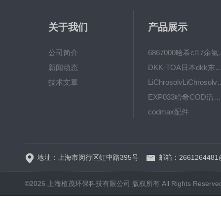
关于我们
产品展示
公司简介
6867000哈希cl1
新闻动态
DKK-TOA日本dkk东亚电波水质仪
技术文章
LiChrosolvLiChro
EXP033哈希COD活塞泵价格 EXP033
codmax配件
5B-3FCOD分析仪
地址：上海市闵行区虹中路395号
邮箱：2661264481
©2026 上海植茂环保科技有限公司 版权所有 All Rights Reserve