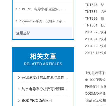
TNT848
铝
pH/ORP、电导率/酸碱盐浓、溶解气体在线分析仪
TNT854
六
TNT856
镍
Polymetron系列、无机离子浓度、流量&液位、通用控制器等水质分析仪
TNT864 Liu
29615-25
快
查看全部
29615-15
快
29616-25
快
29616-15
快
相关文章
RELATED ARTICLES
-
上海植茂环保
污泥浓度计的工作原理及性能特点
dr1900
便携式
PH
酸度计
在
纯水电导率分析仪可以测量哪些物质的电导率？
CODMAX
哈希
BOD与COD的应用
食品安全检测