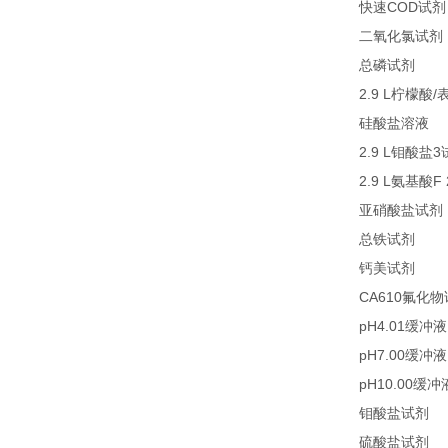
COD
快速
试剂
二氧化氯试剂
27
总磷试剂
2.9 L
/
柠檬酸
2
硅酸盐溶液
2.9 L
3
钼酸盐
2.9 L
F
氨基酸
亚硝酸盐试剂
21
总铁试剂
23
钙美试剂
CA610
氟化物
pH4.01
缓冲液
pH7.00
缓冲液
pH10.00
缓冲
2
钼酸盐试剂
2
硫酸盐试剂