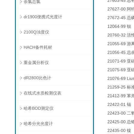
27603-45
总
余氯总氯
27627-00
阿
dr1900便携式光度计
27672-45
总
12064-99
钡
2100Q浊度仪
20760-32
活
21055-69
游
HACH备件耗材
21056-45
总
21071-69
亚
重金属分析仪
21075-69
亚
dR2800比色计
21076-69 Liu
21259-25
标
在线式水质检测仪表
21412-99
苯
22422-01
0
镉
哈希BOD测定仪
22423-00
二
22425-00
总
哈希分光光度计
22435-00
0
镍