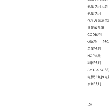
氨氮试剂套装
24
氨氮试剂
化学发光法试
2
亚硝酸盐氮
COD
24
试剂
2603
铜试剂
14
总氯试剂
NO2
21
试剂
26
硝氮试剂
AMTAX SC
试
电极法氨氮电
14
余氯试剂
150