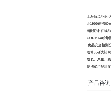
-
上海植茂环保
dr
1900
便携式
H
酸度计
在线浊
CODMAX
哈希
食品安全检测
cod
哈希
试剂
氨氮、总氮、总
便携式污泥浓度
产品咨询