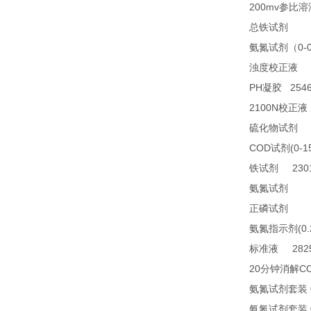
200mv
参比溶
23
总铁试剂
0-
氨氮试剂（
2
浊度校正液
PH
2546
凝胶
2100N
校正液
2
硫化物试剂
COD
(0-1
试剂
2301
铁试剂
TN
氨氮试剂
21
正磷试剂
(0
氨氮指示剂
2825
标准液
20
C
分钟消解
氨氮试剂套装
氨氮试剂套装