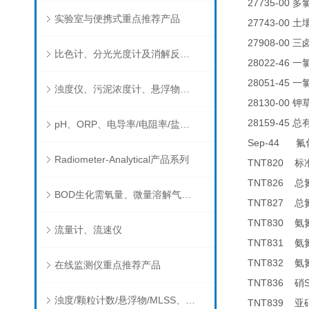
27735-00
多
实验室与便携式重点推荐产品
27743-00
土
27908-00
三
比色计、分光光度计及消解反应器
28022-46
一
28051-45
一
浊度仪、污泥浓度计、悬浮物分析仪
28130-00
钾
28159-45
总
pH、ORP、电导率/电阻率/盐度/TDS、溶解氧/氧饱和度、离子选择电极（氨氮、氟、氯、硝酸根、钠）
Sep-44
氟
Radiometer-Analytical产品系列
TNT820
标
TNT826
总
BOD生化需氧量、微量溶解气体和现场水质测试组件以及其他分析仪
TNT827
总
TNT830
氨
流量计、流速仪
TNT831
氨
TNT832
氨
在线监测仪重点推荐产品
TNT836
硝
浊度/颗粒计数/悬浮物/MLSS、消毒剂、营养盐、有机污染物在线分析仪
TNT839
亚