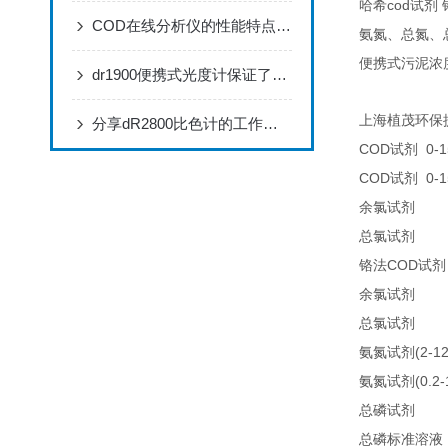
cod
哈希
试剂
COD在线分析仪的性能特点，赶快来了解一下吧!
氨氮、总氮、
便携式污泥浓
dr1900便携式光度计保证了分析结果的可靠性准确
上海植茂环保
分享dR2800比色计的工作原理
COD
0-1
试剂
COD
0-1
试剂
25
余氯试剂
25
总氯试剂
COD
铬法
试剂
21
余氯试剂
21
总氯试剂
(2-1
氨氮试剂
(0.2
氨氮试剂
LC
总磷试剂
总磷标准溶液