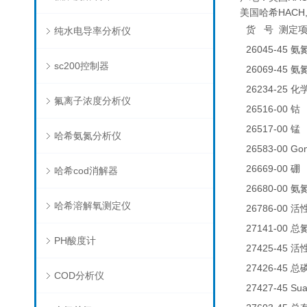
美国哈希HACH,p
货
号
测定
纯水电导率分析仪
26045-45
氨
sc200控制器
26069-45
氨
26234-25
化
氟离子浓度分析仪
26516-00
0
钴
26517-00
0
锰
哈希氨氮分析仪
26583-00 
26669-00
0
硼
哈希cod消解器
26680-00
氨
哈希溶解氧测定仪
26786-00
活
27141-00
总
PH酸度计
27425-45
活
27426-45
总
COD分析仪
27427-45 Su