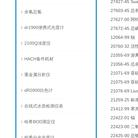
27427-45 Su
27603-45
总
余氯总氯
27627-00
阿
dr1900便携式光度计
27672-45
总
12064-99
钡
2100Q浊度仪
20760-32
活
21055-69
游
HACH备件耗材
21056-45
总
21071-69
亚
重金属分析仪
21075-69
亚
dR2800比色计
21076-69 Liu
21259-25
标
在线式水质检测仪表
21412-99
苯
22422-01
0
镉
哈希BOD测定仪
22423-00
二
22425-00
总
哈希分光光度计