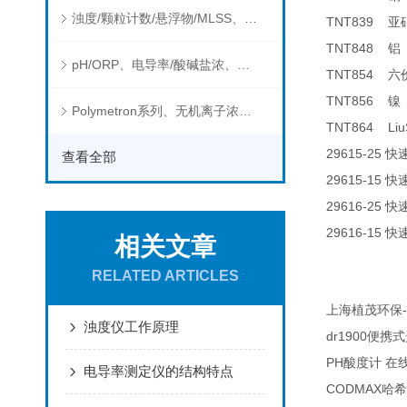
浊度/颗粒计数/悬浮物/MLSS、消毒剂、营养盐、有机污染物在线分析仪
TNT839
亚
TNT848
铝
pH/ORP、电导率/酸碱盐浓、溶解气体在线分析仪
TNT854
六
TNT856
镍
Polymetron系列、无机离子浓度、流量&液位、通用控制器等水质分析仪
TNT864 Liu
29615-25
快
查看全部
29615-15
快
29616-25
快
29616-15
快
相关文章
RELATED ARTICLES
-
上海植茂环保
浊度仪工作原理
dr1900
便携式
PH
酸度计
在
电导率测定仪的结构特点
CODMAX
哈希