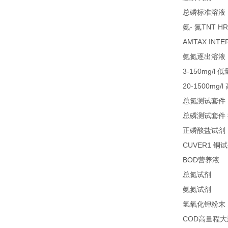
总磷标准溶液
-
TNT HR
氨
氮
AMTAX INTE
氨氮逐出溶液
3-150mg/l
低
20-1500mg/l
总氮测试套件
总磷测试套件
正磷酸盐试剂
CUVER1
铜试
BOD
1
营养液
27
总氮试剂
26
氨氮试剂
氢氧化钾粉末
COD
高量程大