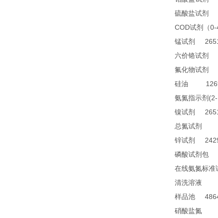
2
硫酸盐试剂
COD
0
试剂（
2651
锰试剂
1
六价铬试剂
4
氟化物试剂
1269
硅油
(2
氨氮指示剂
2651
镍试剂
TN
总氮试剂
2429
锌试剂
2
磷酸试剂包
在线氨氮标准
28
清洗溶液
4864
样品池
21
硝酸盐氮