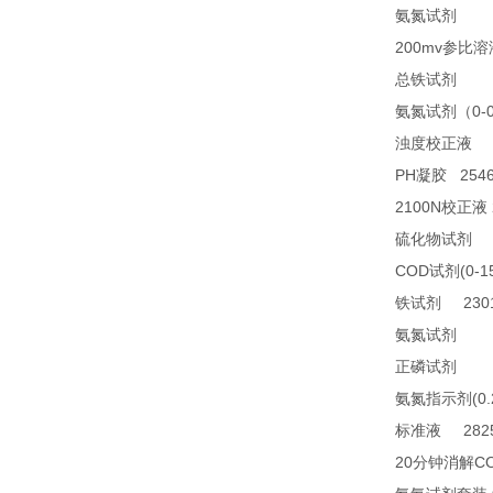
28
氨氮试剂
200mv
参比溶
23
总铁试剂
0-
氨氮试剂（
2
浊度校正液
PH
2546
凝胶
2100N
校正液
2
硫化物试剂
COD
(0-1
试剂
2301
铁试剂
TN
氨氮试剂
21
正磷试剂
(0
氨氮指示剂
2825
标准液
20
C
分钟消解