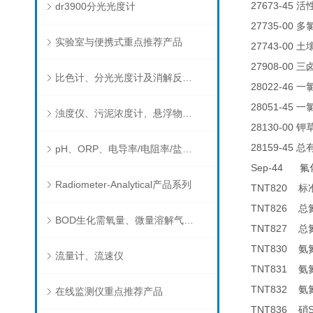
27673-45
dr3900分光光度计
活
27735-00
多
实验室与便携式重点推荐产品
27743-00
土
27908-00
三
比色计、分光光度计及消解反应器
28022-46
一
28051-45
一
浊度仪、污泥浓度计、悬浮物分析仪
28130-00
钾
28159-45
总
pH、ORP、电导率/电阻率/盐度/TDS、溶解氧/氧饱和度、离子选择电极（氨氮、氟、氯、硝酸根、钠）
Sep-44
氟
Radiometer-Analytical产品系列
TNT820
标
TNT826
总
BOD生化需氧量、微量溶解气体和现场水质测试组件以及其他分析仪
TNT827
总
TNT830
氨
流量计、流速仪
TNT831
氨
TNT832
氨
在线监测仪重点推荐产品
TNT836
硝