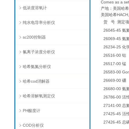
Comes as a set 
低浓度溶氧计
产地：美国哈希
美国哈希HACH,1
货
号
测定
纯水电导率分析仪
26045-45
氨
sc200控制器
26069-45
氨
26234-25
化
氟离子浓度分析仪
26516-00
0
钴
26517-00
0
锰
哈希氨氮分析仪
26583-00 
26669-00
0
硼
哈希cod消解器
26680-00
氨
哈希溶解氧测定仪
26786-00
活
27141-00
总
PH酸度计
27425-45
活
27426-45
总
COD分析仪