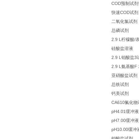
COD
预制试剂
COD
快速
试剂
二氧化氯试剂
27
总磷试剂
2.9 L
/
柠檬酸
2
硅酸盐溶液
2.9 L
3
钼酸盐
2.9 L
F
氨基酸
亚硝酸盐试剂
21
总铁试剂
23
钙美试剂
CA610
氟化物
pH4.01
缓冲液
pH7.00
缓冲液
pH10.00
缓冲
2
钼酸盐试剂