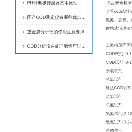
PH计电极传感器基本原理
食品安全检测
cod
哈希
试剂
国产COD测定仪有哪些优点及特点
氨氮、总氮、
便携式污泥浓
重金属分析仪的使用注意要点
上海植茂环保
COD分析仪在处理酿酒厂过程用水中的应用
COD
0-1
试剂
COD
0-1
试剂
25
余氯试剂
25
总氯试剂
COD
铬法
试剂
21
余氯试剂
21
总氯试剂
(2-1
氨氮试剂
(0.2
氨氮试剂
LC
总磷试剂