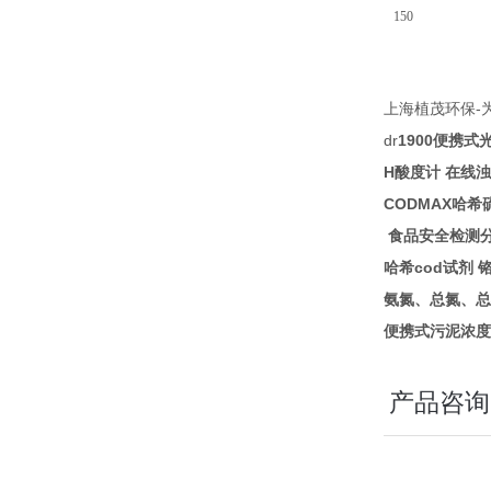
150
-
上海植茂环保
dr
1900
便携式
H
酸度计
在线浊
CODMAX
哈希
食品安全检测
cod
哈希
试剂
氨氮、总氮、总
便携式污泥浓度
产品咨询