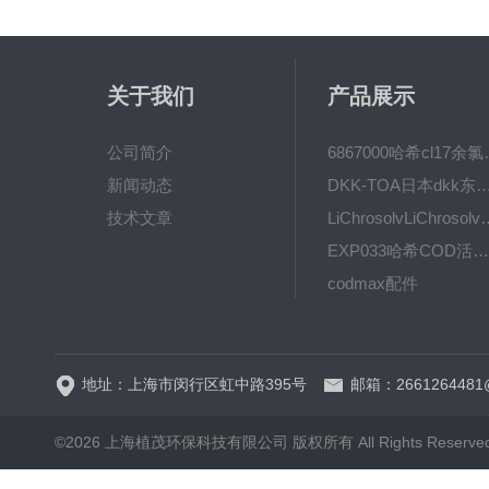
关于我们
产品展示
公司简介
6867000哈希cl1
新闻动态
DKK-TOA日本dkk东亚电波水质仪
技术文章
LiChrosolvLiChro
EXP033哈希COD活塞泵价格 EXP033
codmax配件
5B-3FCOD分析仪
地址：上海市闵行区虹中路395号
邮箱：2661264481
©2026 上海植茂环保科技有限公司 版权所有 All Rights Reserve