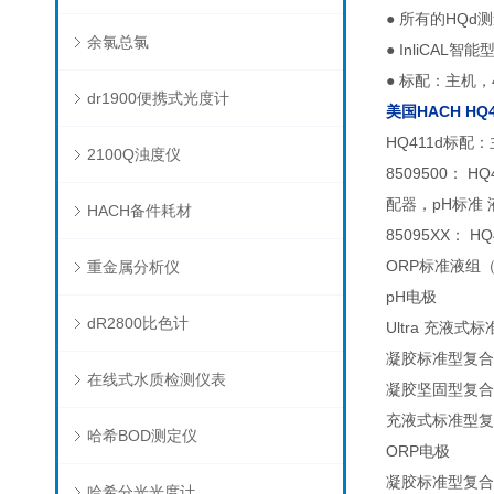
● 所有的HQ
余氯总氯
● InliCA
● 标配：主机
dr1900便携式光度计
美国HACH
HQ
HQ411d标
2100Q浊度仪
8509500：
配器，pH标准 
HACH备件耗材
85095XX：
ORP标准液组
重金属分析仪
pH电极
dR2800比色计
Ultra 充液式
凝胶标准型复合电
在线式水质检测仪表
凝胶坚固型复合电极
充液式标准型复合
哈希BOD测定仪
ORP电极
凝胶标准型复合电
哈希分光光度计