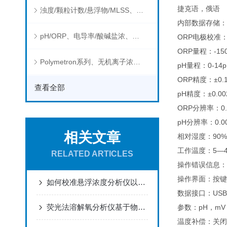
捷克语，俄语
浊度/颗粒计数/悬浮物/MLSS、消毒剂、营养盐、有机污染物在线分析仪
内部数据存储：
pH/ORP、电导率/酸碱盐浓、溶解气体在线分析仪
ORP电极校准
ORP量程：-150
Polymetron系列、无机离子浓度、流量&液位、通用控制器等水质分析仪
pH量程：0-14p
ORP精度：±0.
查看全部
pH精度：±0.00
ORP分辨率：0.
pH分辨率：0.00
相关文章
相对湿度：90
工作温度：5—4
RELATED ARTICLES
操作错误信息：
操作界面：按键
如何校准悬浮浓度分析仪以确保测量准确性？
数据接口：USB
荧光法溶解氧分析仪基于物理学中的原理设计而成
参数：pH，mV
温度补偿：关闭