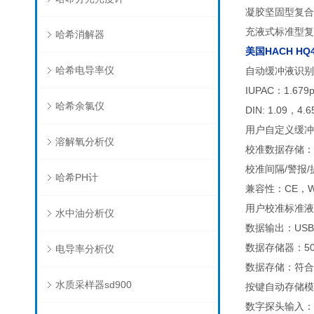
凝胶坚固型复合电极
充液式标准型复合
哈希消解器
美国HACH
HQ
哈希电导率仪
自动缓冲液识别：颜
IUPAC：1.679
哈希余氯仪
DIN: 1.09，4.
用户自定义缓冲
溶解氧分析仪
校准数据存储：
校准间隔/警报/
哈希PH计
兼容性：CE，W
用户校准标准液
水中油分析仪
数据输出：US
数据存储器：50
电导率分析仪
数据存储：符合
水质采样器sd900
按键自动存储模
数字探头输入：