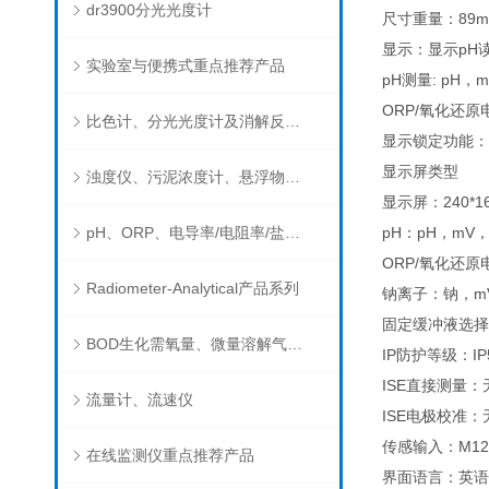
dr3900分光光度计
尺寸重量：89mm
显示：显示pH
实验室与便携式重点推荐产品
pH测量: pH，
ORP/氧化还原
比色计、分光光度计及消解反应器
显示锁定功能：
显示屏类型
浊度仪、污泥浓度计、悬浮物分析仪
显示屏：240*160
pH、ORP、电导率/电阻率/盐度/TDS、溶解氧/氧饱和度、离子选择电极（氨氮、氟、氯、硝酸根、钠）
pH：pH，mV
ORP/氧化还原
Radiometer-Analytical产品系列
钠离子：钠，m
固定缓冲液选择：
BOD生化需氧量、微量溶解气体和现场水质测试组件以及其他分析仪
IP防护等级：IP
ISE直接测量：
流量计、流速仪
ISE电极校准：
传感输入：M12
在线监测仪重点推荐产品
界面语言：英语