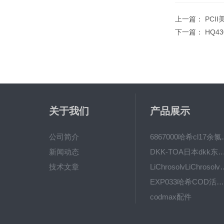
上一篇：
PCI
下一篇：
HQ4
关于我们
产品展示
公司简介
6867000哈希cl1
新闻动态
DKK-TOA日本dkk东亚电波水质仪
技术文章
LiChrosolvLiChro
EXP033哈希COD活塞泵价格 EXP033
codmax配件
5B-3FCOD分析仪