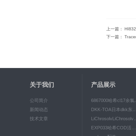
上一篇：
HI8
下一篇：
Trac
关于我们
产品展示
公司简介
6867000哈希cl1
新闻动态
DKK-TOA日本dkk东亚电波水质仪
技术文章
LiChrosolvLiChro
EXP033哈希COD活塞泵价格 EXP033