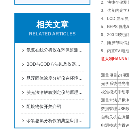
2、快捷存储测
3、优良的光学
4、LCD 显
相关文章
5、BEPS 
RELATED ARTICLES
6、200 组数
7、随屏帮助信
氨氮在线分析仪在环保监测中的核心作用
8、内置9V 
意大利HANNA
BOD与COD方法以及仪器的内在缺陷
测量项目
24项
悬浮固体浓度分析仪在环境监测中的应用
光学系统
硅光电
校准模式
手动
荧光法溶解氧测定仪的原理及校准注意事项
测量方法
详见
阻旋物位开关介绍
数据管理
USB
自动关机
在测量
余氯总氯分析仪的典型应用及其特点测量
电源模式
内置9