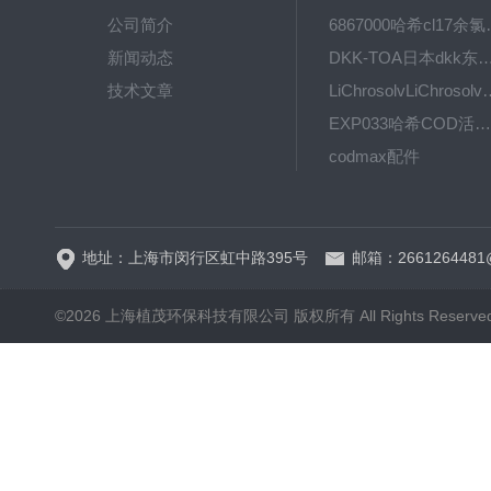
公司简介
6867000哈希cl1
新闻动态
DKK-TOA日本dkk东亚电波水质仪
技术文章
LiChrosolvLiChro
EXP033哈希COD活塞泵价格 EXP033
codmax配件
5B-3FCOD分析仪
地址：上海市闵行区虹中路395号
邮箱：2661264481
©2026 上海植茂环保科技有限公司 版权所有 All Rights Reserve