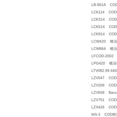
LB-901A C
LCK114 CO
LCK314 CO
LCK514 CO
LCK914 CO
LCW420 铬
LCW864 铬
LFCOD-200
LPG420 铬
LTV082.99.
LZV047 CO
LZV208 CO
LZV658 Barco
LZV751 CO
LZX426 C
MS-3 COD