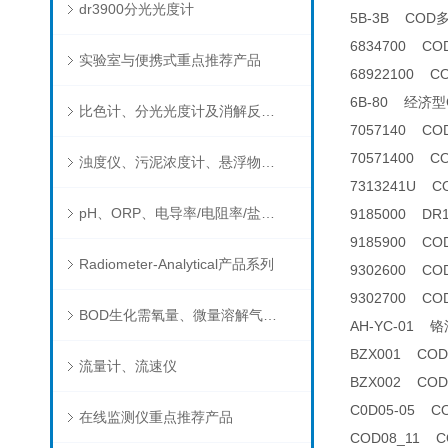
dr3900分光光度计
5B-3B CO
6834700 C
实验室与便携式重点推荐产品
68922100 
6B-80 经济
比色计、分光光度计及消解反应器
7057140 C
70571400 
浊度仪、污泥浓度计、悬浮物分析仪
7313241U C
pH、ORP、电导率/电阻率/盐度/TDS、溶解氧/氧饱和度、离子选择电极（氨氮、氟、氯、硝酸根、钠）
9185000 D
9185900 C
Radiometer-Analytical产品系列
9302600 C
9302700 COD
BOD生化需氧量、微量溶解气体和现场水质测试组件以及其他分析仪
AH-YC-01
BZX001 CO
流量计、流速仪
BZX002 CO
C0D05-05 
在线监测仪重点推荐产品
COD08_11