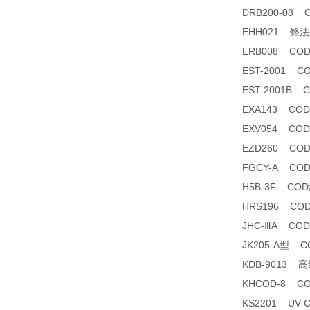
DRB200-08
EHH021 铬法CO
ERB008 C
EST-2001
EST-2001B
EXA143 C
EXV054 C
EZD260 CO
FGCY-A CO
H5B-3F CO
HRS196 CO
JHC-ⅢA C
JK205-A型 
KDB-9013
KHCOD-8 C
KS2201 UV