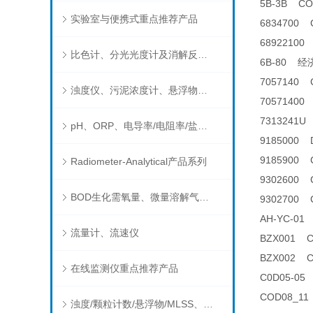
5B-3B 
实验室与便携式重点推荐产品
6834700
6892210
比色计、分光光度计及消解反应器
6B-80 
7057140
浊度仪、污泥浓度计、悬浮物分析仪
7057140
7313241
pH、ORP、电导率/电阻率/盐度/TDS、溶解氧/氧饱和度、离子选择电极（氨氮、氟、氯、硝酸根、钠）
9185000
9185900
Radiometer-Analytical产品系列
9302600
BOD生化需氧量、微量溶解气体和现场水质测试组件以及其他分析仪
9302700 C
AH-YC-
流量计、流速仪
BZX001 
BZX002 
在线监测仪重点推荐产品
C0D05-0
COD08_
浊度/颗粒计数/悬浮物/MLSS、消毒剂、营养盐、有机污染物在线分析仪