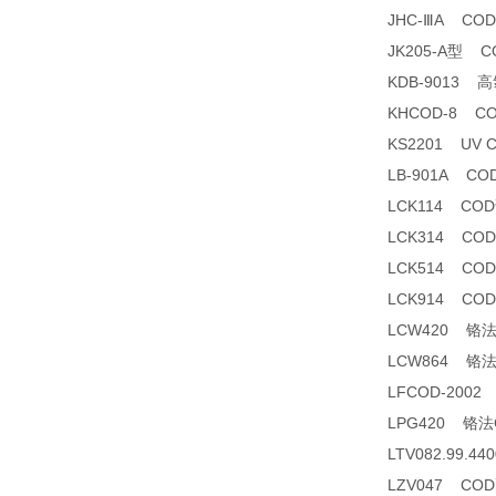
JHC-ⅢA C
JK205-A型 
KDB-9013
KHCOD-8 C
KS2201 UV
LB-901A C
LCK114 CO
LCK314 CO
LCK514 CO
LCK914 CO
LCW420 铬
LCW864 铬
LFCOD-200
LPG420 铬
LTV082.99.
LZV047 CO