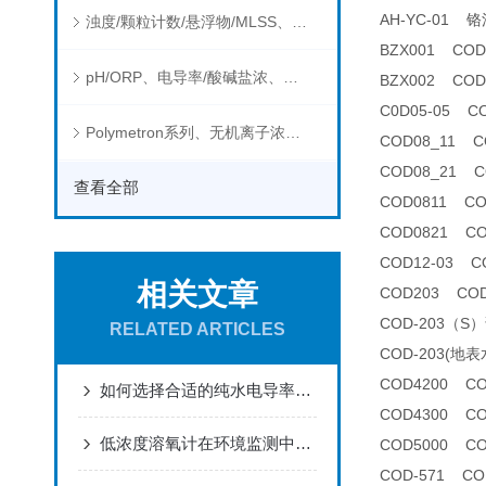
AH-YC-01
浊度/颗粒计数/悬浮物/MLSS、消毒剂、营养盐、有机污染物在线分析仪
BZX001 CO
pH/ORP、电导率/酸碱盐浓、溶解气体在线分析仪
BZX002 CO
C0D05-05 
Polymetron系列、无机离子浓度、流量&液位、通用控制器等水质分析仪
COD08_11
COD08_21
查看全部
COD0811 C
COD0821 C
COD12-03 
相关文章
COD203 CO
COD-203（S
RELATED ARTICLES
COD-203(
COD4200 C
如何选择合适的纯水电导率分析仪
COD4300 C
低浓度溶氧计在环境监测中有哪些应用？
COD5000 C
COD-571 C