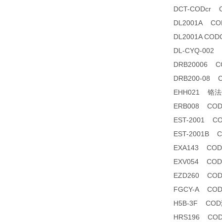
DCT-CODcr
DL2001A 
DL2001A C
DL-CYQ-00
DRB20006 
DRB200-08
EHH021 铬法CO
ERB008 C
EST-2001
EST-2001B
EXA143 C
EXV054 C
EZD260 CO
FGCY-A CO
H5B-3F CO
HRS196 CO