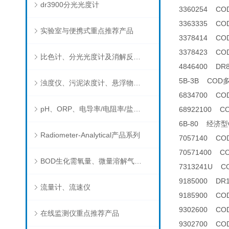
dr3900分光光度计
3360254 C
3363335 C
实验室与便携式重点推荐产品
3378414 C
3378423 C
比色计、分光光度计及消解反应器
4846400 D
5B-3B CO
浊度仪、污泥浓度计、悬浮物分析仪
6834700 C
pH、ORP、电导率/电阻率/盐度/TDS、溶解氧/氧饱和度、离子选择电极（氨氮、氟、氯、硝酸根、钠）
68922100 
6B-80 经济
Radiometer-Analytical产品系列
7057140 C
70571400 
BOD生化需氧量、微量溶解气体和现场水质测试组件以及其他分析仪
7313241U C
9185000 D
流量计、流速仪
9185900 C
9302600 C
在线监测仪重点推荐产品
9302700 COD